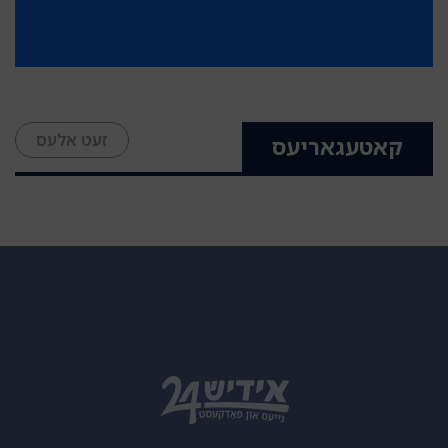
זעט אלעס
קאטעגאריעס