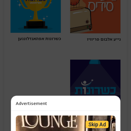
כשרונות אפהאנדלונגען
נייע אלבום פריוויו
Advertisement
כשרונות ניגונים תשפ"ו
Skip Ad