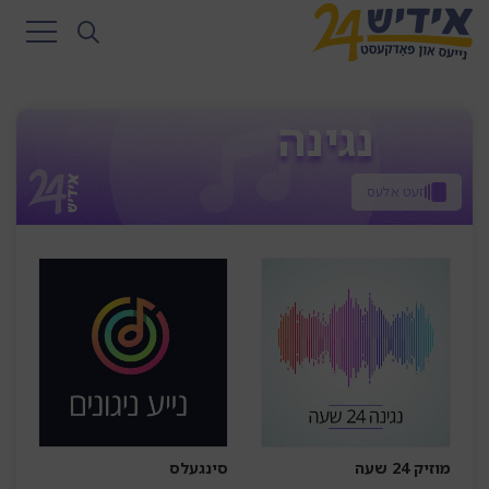
נגינה
זעט אלעס
מוזיק 24 שעה
סינגעלס