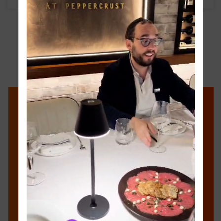
זעהט אלעס