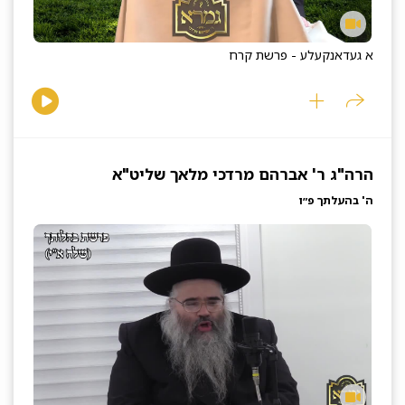
א געדאנקעלע - פרשת קרח
הרה"ג ר' אברהם מרדכי מלאך שליט"א
ה' בהעלתך פ״ו