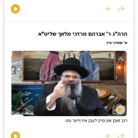
הרה"ג ר' אברהם מרדכי מלאך שליט"א
א' שמיני פ״ו
רוב זאכן און מיין לעבן איז זייער גוט