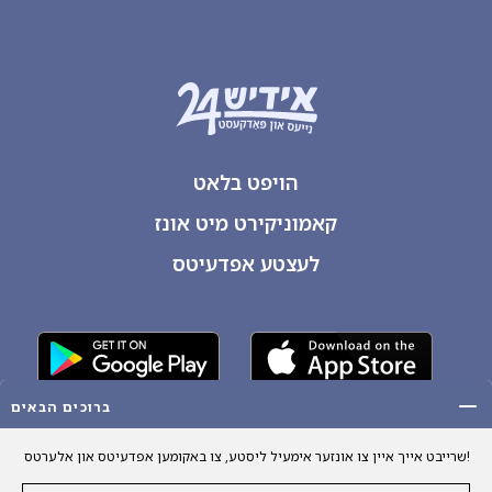
הויפט בלאט
קאמוניקירט מיט אונז
לעצטע אפדעיטס
ברוכים הבאים
שרייבט אייך איין צו אונזער אימעיל ליסטע, צו באקומען אפדעיטס און אלערטס!
Copyright 2026 Yiddish24. All Rights Reserved.