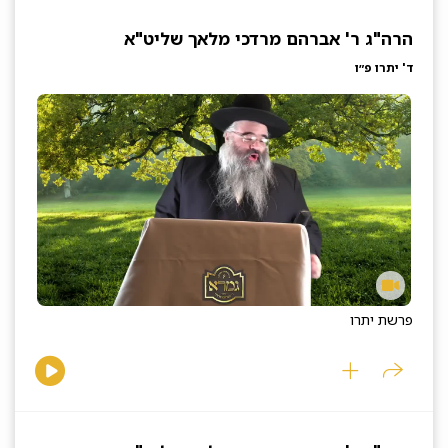
הרה"ג ר' אברהם מרדכי מלאך שליט"א
ד' יתרו פ״ו
פרשת יתרו