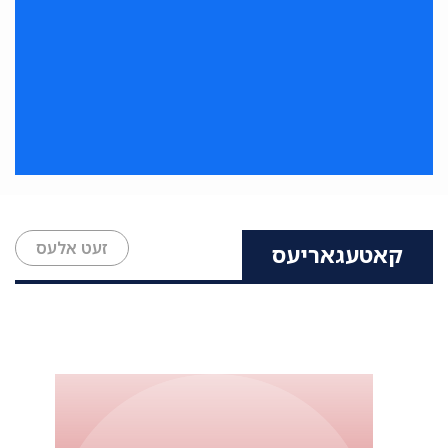
זעט אלעס
קאטעגאריעס