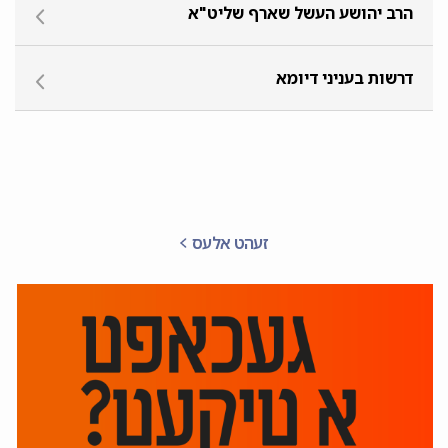
הרב יהושע העשל שארף שליט"א
דרשות בעניני דיומא
זעהט אלעס