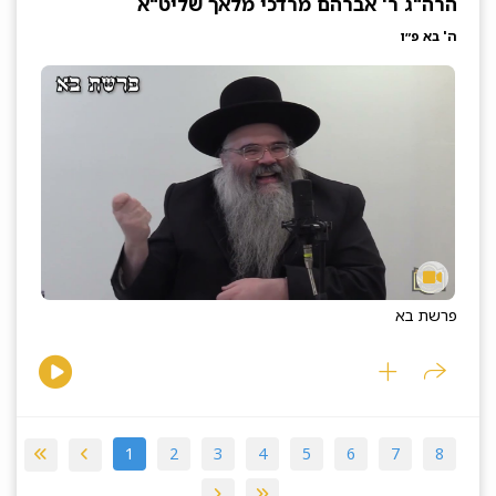
הרה"ג ר' אברהם מרדכי מלאך שליט"א
ה' בא פ״ו
פרשת בא
1
2
3
4
5
6
7
8