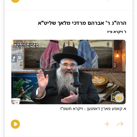
הרה"ג ר' אברהם מרדכי מלאך שליט"א
ו' ויקרא פ״ו
א קאווע פאר׳ן דאוונען - ויקרא תשפ"ו