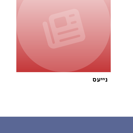
נייעס
א