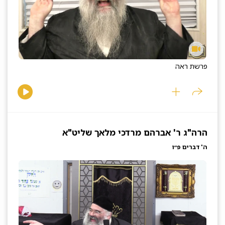
פרשת ראה
הרה"ג ר' אברהם מרדכי מלאך שליט"א
ה' דברים פ״ו