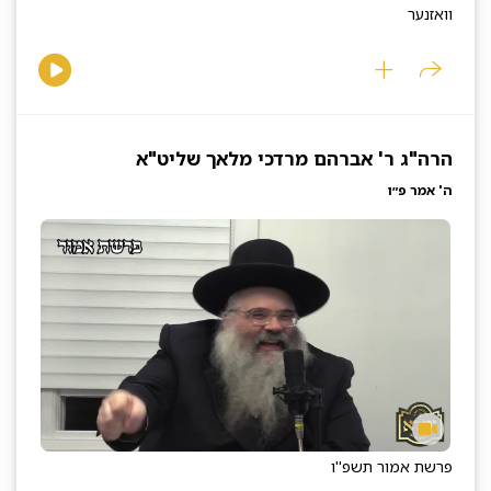
וואזנער
הרה"ג ר' אברהם מרדכי מלאך שליט"א
ה' אמר פ״ו
פרשת אמור תשפ''ו