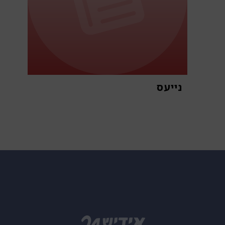
נייעס
א