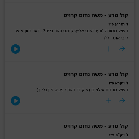
קול מדע - משה נחום קרויס
ו' תזריע פ״ו
נושא: מסורה (ווער זאגט אל״ף קומט פאר בי״ת? . דער חזון איש:
ליבי אומר לי)
קול מדע - משה נחום קרויס
ו' ויקרא פ״ו
נושא: מוחות עילויים (א קינד דארף נישט גיין גלייך)
קול מדע - משה נחום קרויס
ו' ויק"פ פ״ו