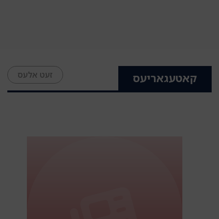
זעט אלעס
קאטעגאריעס