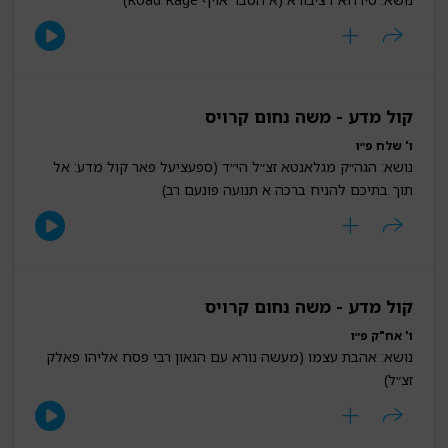
קול מדע - משה נחום קרויס
ו' שלח פ״ו
נושא: הגה״ק מגלאנטא זצ״ל הי״ד (ספעציעל פאר קול מדע: אל
תוך בתיכם להניח ברכה א תנועה פונעם רב)
קול מדע - משה נחום קרויס
ו' אח"ק פ״ו
נושא: אהבת עצמו (מעשה נורא עם הגאון רבי פסח אליהו פאלק
זצ״ל)