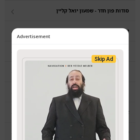
סודות פון חדר - שמעון יואל קליין
יעלה ויבוא - חיים הערש גלאנצער און יואל ברוין
Advertisement
אקטועלע אנאליזן - אליעזר קרויס
Skip Ad
תורה קאפ - אברהם יוסף גארדאן
פנחס גלויבער
צאתכם לשלמה - שלמה זייאנץ
שבת פעקל - וועלוול פעלדמאן