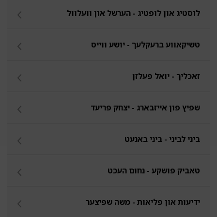
לוסטיג און לופטיג - הערשל און וועלוול
טשיקאווע ברעקלעך - יושע ווייס
זאכליך - יואל פעלזן
שפיץ פון אייזבארג - יצחק פריעד
ביני לביני - ביני באנעט
טאביק פושקע - נחום העכט
ידיעות און פליאות - משה שפיצער