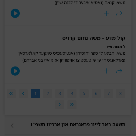
נושא: קנאה (נאס״א איבער די לבנה שיין)
קול מדע - משה נחום קרויס
ו' תצוה פ״ו
נושא: הביאו לי ספר יחוסיהן (אנטיסעמיט טאקער קאלארסאן
פארלאנגט די ען עי טעסט צו אויפווייזן אז מ׳איז בני אברהם)
1
2
3
4
5
6
7
8
תשעה באב לייוו פראגראם און ארכיוו תשפ"ו