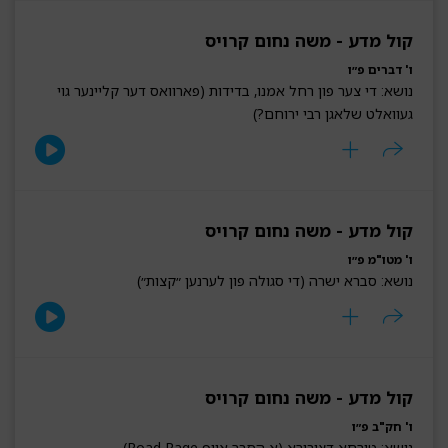
קול מדע - משה נחום קרויס
ו' דברים פ״ו
נושא: די צער פון רחל אמנו, בדידות (פארוואס דער קליינער גוי
געוואלט שלאגן רבי ירוחם?)
קול מדע - משה נחום קרויס
ו' מטו"מ פ״ו
נושא: סברא ישרה (די סגולה פון לערנען ״קצות״)
קול מדע - משה נחום קרויס
ו' חק"ב פ״ו
נושא: טירחא דציבורא (א הסבר אויף Road Rage)