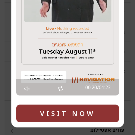
א שמועס מיטן מח - יוסי בראך
גוט-געפרעגט - פנחס גלויבער
חצי שיעור - הרב שאול קליין
צוויי אידן - דריי דעות
00:21
/
01:23
פלאי פלאים - מענדל בוים
אויפן גאס מיט ר' חיים
VISIT NOW
פורים אפטיילונג