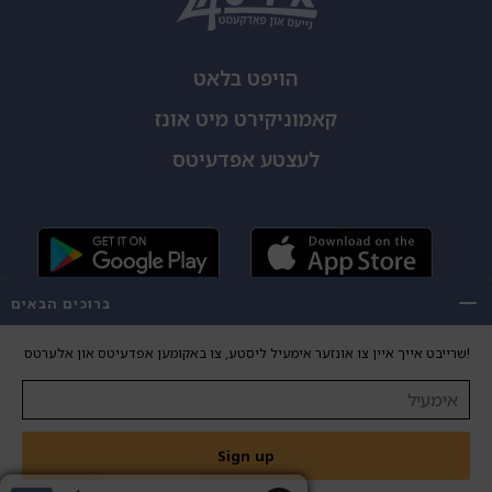
הויפט בלאט
קאמוניקירט מיט אונז
לעצטע אפדעיטס
ברוכים הבאים
שרייבט אייך איין צו אונזער אימעיל ליסטע, צו באקומען אפדעיטס און אלערטס!
Copyright 2026 Yiddish24. All Rights Reserved.
DESIGN
DEVELOPMENT
Sign up