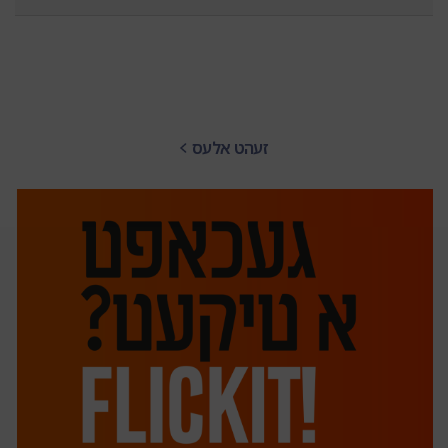
זעהט אלעס