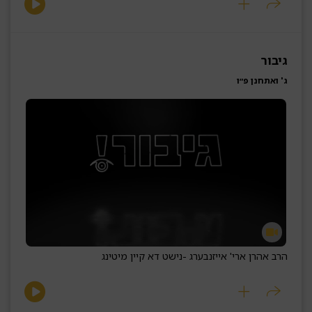
גיבור
ג' ואתחנן פ״ו
הרב אהרן ארי' אייזנבערג -
נישט דא קיין מיטינג