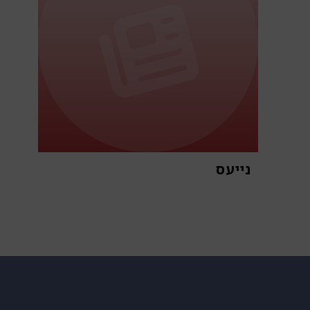
נייעס
א