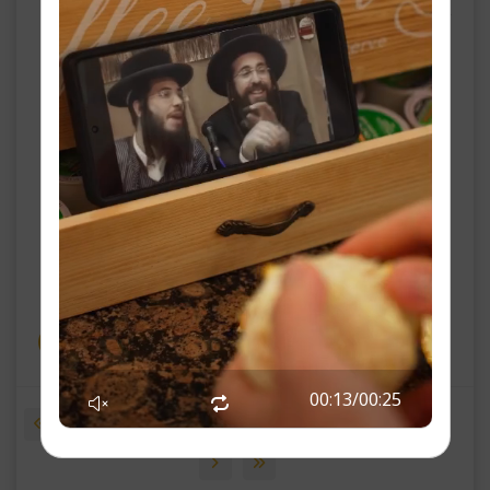
ג' דברים פ״ו
משיח'ס אייזעל -
הרב יעקב משה טווערסקי
00:14
/
00:25
1
2
3
4
5
6
7
8