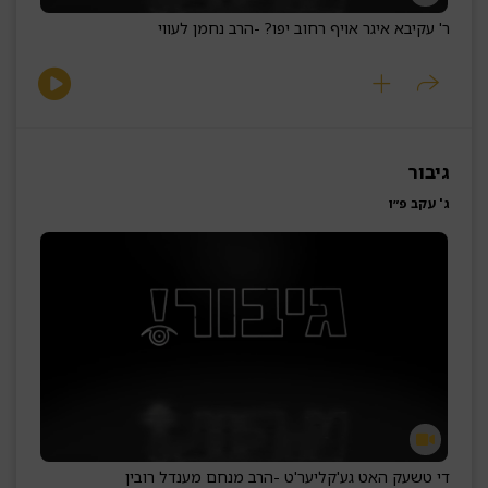
ר' עקיבא איגר אויף רחוב יפו? -
הרב נחמן לעווי
גיבור
ג' עקב פ״ו
די טשעק האט גע'קליער'ט -
הרב מנחם מענדל רובין