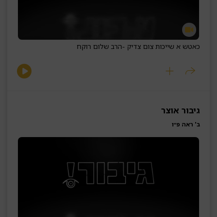
כאטש א שייכות צום צדיק -
הרב שלום רוקח
גיבור אוצר
ב' ראה פ״ו