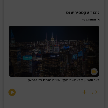
גיבור עקספיריענס
א' ואתחנן פ״ו
פאר וועמען קלאטשט מען? -
מו"ה מנחם האפפמאן