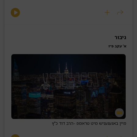
גיבור
א' עקב פ״ו
מיין באגעגעניש מיט טראמפ -
הרב דוד כ"ץ