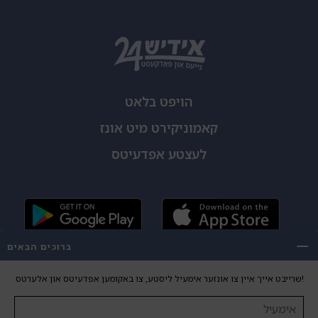
הויפט בלאט
קאמוניקירט מיט אונז
לעצטע אפדעיטס
ברוכים הבאים
שרייבט אייך איין צו אונזער אימעיל ליסטע, צו באקומען אפדעיטס און אלערטס!
Copyright 2026 Yiddish24. All Rights Reserved.
DESIGN
DEVELOPMENT