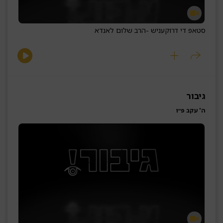
סטאפ די דרוקעניש -
הרב שלום לאנדא
גיבור
ה' עקב פ״ו