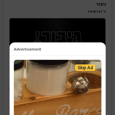
גיבור
ה' דברים פ״ו
Advertisement
Skip Ad
די קרומע נאז -
הרב משה פאנעט
גיבור