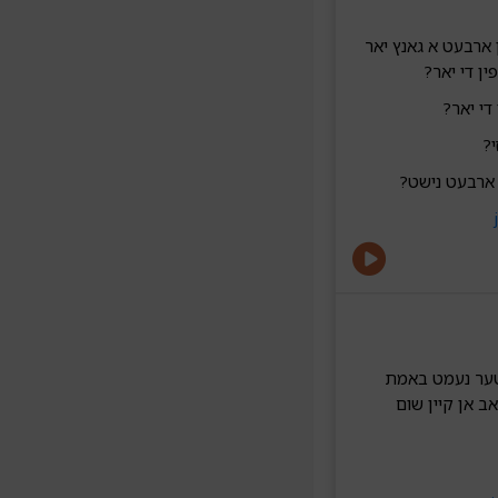
 ארבעט א גאנץ יאר
ין די יאר?
די יאר?
י?
ס ארבעט נישט?
רבעטער נעמט באמת
אב אן קיין שום