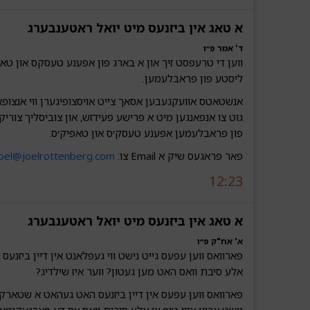
א טאג אין ביזנעס מיט יואל ראטענבערג‎‎‎‎‎
ד' אמר פ״ו
ווען די טרעפסט זיך און א בארג פון אפענע טעסקס און טאפ
ליסטע פון פראבלעמען.
אנשטאטס אוועקגעבען אסאך צייט אויסצופיגערן ווי אנצופאנ
גוט צו אנפאנגען מיט א פרישע פעידזש, און צוביסליך צוריק צ
פון פראבלעמען אפענע טעסק׳ס און טאפיק׳ס.
פאר פראגעס שיק א Email צו:
joel@joelrottenberg.com
12:23
א טאג אין ביזנעס מיט יואל ראטענבערג‎‎‎‎‎
א' אח"ק פ״ו
פארוואס ווען עפעס גייט נישט ווי געפלאנט אין דיין ביזנעס ג
אלע סיבת וואס האט מען געטון? ווער איז שילדיג?
פארוואס ווען עפעס אין דיין ביזנעס האט געהאט א שטארק