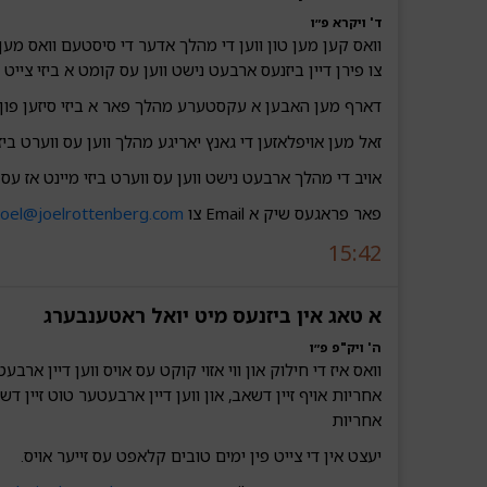
ד' ויקרא פ״ו
וואס קען מען טון ווען די מהלך אדער די סיסטעם וואס מען
צו פירן דיין ביזנעס ארבעט נישט ווען עס קומט א ביזי צייט פ
דארף מען האבען א עקסטערע מהלך פאר א ביזי סיזען פון 
זאל מען אויפלאזען די גאנץ יאריגע מהלך ווען עס ווערט ביז
אויב די מהלך ארבעט נישט ווען עס ווערט ביזי מיינט אז ע
פאר פראגעס שיק א Email צו
joel@joelrottenberg.com
15:42
א טאג אין ביזנעס מיט יואל ראטענבערג‎‎‎‎‎
ה' ויק"פ פ״ו
וואס איז די חילוק און ווי אזוי קוקט עס אויס ווען דיין א
אחריות אויף זיין דשאב, און ווען דיין ארבעטער טוט זיין דש
אחריות
יעצט אין די צייט פין ימים טובים קלאפט עס זייער אויס.