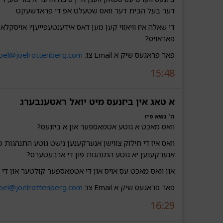
דער בעל הבית דער וואס שטעלט אפ די פראדשעקט
די שאלה איז וויאזוי קען מען דאס אידענטעפייען? אויסקלארע
פאראויס?
פאר פראגעס שיק א Email צו:
joel@joelrottenberg.com
15:48
א טאג אין ביזנעס מיט יואל ראטענבערג‎‎‎‎‎
ה' נשא פ״ו
וואס מאכט א גוטע אטמאספער און א ביזנעס?
וואס איז די חילוק צווישן אנערקענען נישט גוטע התנהגות 
אנערקענען יא גוטע התנהגות פון די ארבעטערס?
און וואס מאכט עס אויס און די אטמאספער קולטער און די 
פאר פראגעס שיק א Email צו:
joel@joelrottenberg.com
16:29