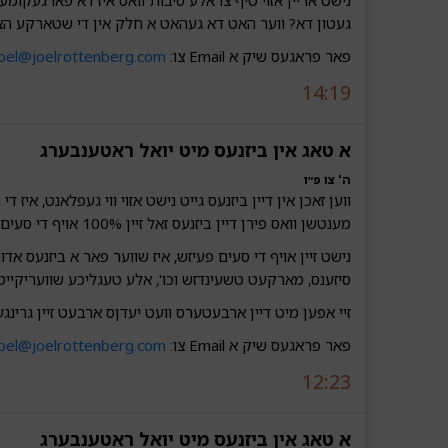
נישט אריין אזוי טיף צו אלע סיבות וואס איז דא פארגעקומע
געטון דא? ווער האט דא געהאט א חלק אין די שטארקע ה
פאר פראגעס שיק א Email צו:
joel@joelrottenberg.com
14:19
א טאג אין ביזנעס מיט יואל ראטענבערג‎‎‎‎‎
ה' צו פ״ו
ווען זאכן אין דיין ביזנעס גייט נישט אזוי ווי געפלאנט, איז די
מענטשן וואס פירן דיין ביזנעס זאל זיין 100% אויף די סעים פעיזש.
נישט זיין אויף די סעים פעיזש, איז שווער פאר א ביזנעס אדור
סיזענס, מארקעט טשעינדזש וכו', אלע טעגליכע שוועריקייטן
זיי אפען מיט דיין ארבעטערס וועט יעדןס ארבעט זיין גרינגע
פאר פראגעס שיק א Email צו:
joel@joelrottenberg.com
12:23
א טאג אין ביזנעס מיט יואל ראטענבערג‎‎‎‎‎