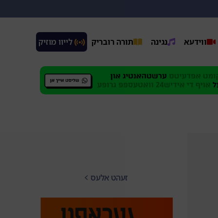
ווידעא
נגינה
תורה רובריק
 לייוו מוזיק
זעהט אלעס