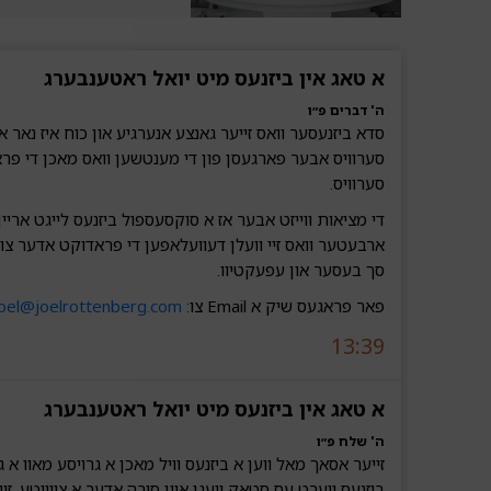
א טאג אין ביזנעס מיט יואל ראטענבערג‎‎‎‎‎
ה' דברים פ״ו
סדא ביזנעסער וואס זייער גאנצע אנערגיע און כוח איז נאר 
סערוויס אבער פארגעסן פון די מענטשען וואס מאכן די פ
סערוויס.
די מציאות ווייזט אבער אז א סוקסעספול ביזנעס לייגט אריין 
ארבעטער וואס זיי וועלן דעוועלאפען די פראדוקט אדער צו
סך בעסער און עפעקטיוו.
פאר פראגעס שיק א Email צו:
joel@joelrottenberg.com
13:39
א טאג אין ביזנעס מיט יואל ראטענבערג‎‎‎‎‎
ה' שלח פ״ו
זייער אסאך מאל ווען א ביזנעס וויל מאכן א גרויסע מאוו א ג
ביזנעס ווערט עס סטאק וועגן איין סיבה אדער א צווייטע, זי