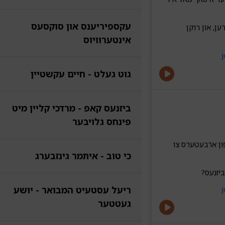
עקספיריענס און סוקסעס
ן, און רוקן
אינטערוויוס
גוט געלט - חיים עקשטיין
ביזנעס קאפ - מרדכי קליין מיט
פינחס גלויבער
פון ארבעטערס צו
כי טוב - איתמר גינזבערג
ביזנעס?
ריעל עסטעיט המבואר - יושע
געטטער