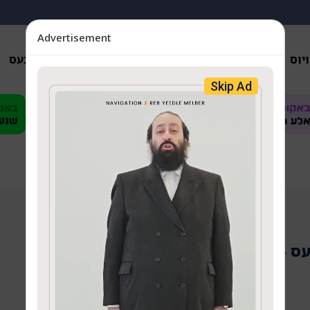
Advertisement
יוס
אנאליזן
פארשידענס
געזונטהייט
ביזנעס
Skip Ad
עס - יואל ראטענבערג