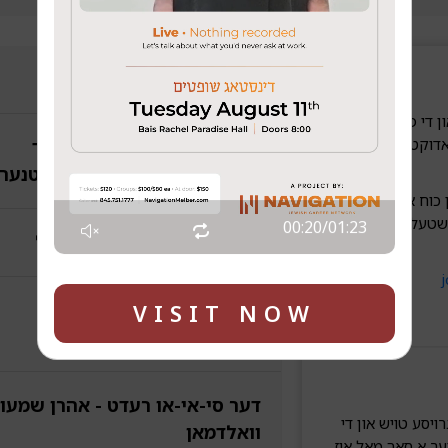
ביזנעס מעשיות - מענדי דין
און די פראדוקט אדער
ראדוקט אדער
א שמועס פאר זיך - מאיר דוד
לעווינשטיין און יוסי געשטעטנער
כוח אויף צו בויען די
שטעלן די סערוויס
00:21
/
01:23
מארקעטיש - אלימלך זאבעל
VISIT NOW
פרנסה קלה ונקי' - חיים דוד
דעססער
דער סי-אי-או רעדט - אהרן שמעון
רויסע טויש און די
וואלדמאן
יער א סאך מאל איז