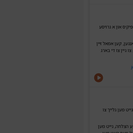
יק׳ס און א גרויסע
גען, קען אמאל זיין
ו גיין צו די בארג
ייט מען גלייך צו
ע הצלחה, גייט מען