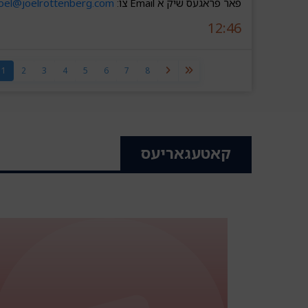
פאר פראגעס שיק א Email צו:
joel@joelrottenberg.com
12:46
1
2
3
4
5
6
7
8
קאטעגאריעס