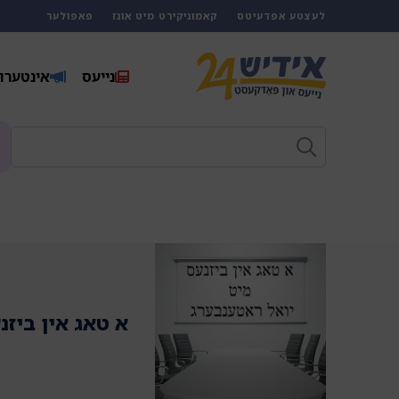
לעצטע אפדעיטס
קאמוניקירט מיט אונז
פאפולער
נייעס
אינטערוו
א טאג אין ביזנ