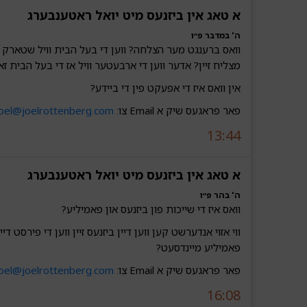
א טאג אין ביזנעס מיט יואל ראטענבערג‎‎‎‎‎
ה' במדבר פ״ו
וואס ברענגט מער הצלחה? ווען די בעל הבית וויל שטארק 
מצליח זיין? אדער ווען די ארבעטער וויל אז די בעל הבית זא
אין וואס איז די אפעקט פין די ביידע?
פאר פראגעס שיק א Email צו:
joel@joelrottenberg.com
13:44
א טאג אין ביזנעס מיט יואל ראטענבערג‎‎‎‎‎
ה' בהר פ״ו
וואס איז די שייכות פון ביזנעס און פאמיליע?
ווי אזוי אנדערשט קען ווען דיין ביזנעס זיין ווען די פירסט די
פאמיליע מיינדסעט?
פאר פראגעס שיק א Email צו:
joel@joelrottenberg.com
16:08