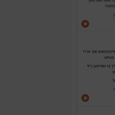
ן? וואס האט מען
צלחה?
 וויכטיגסטע זאך אז די
ך צו-שווימען ביזי
.
ר.