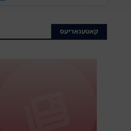
קאטעגאריעס