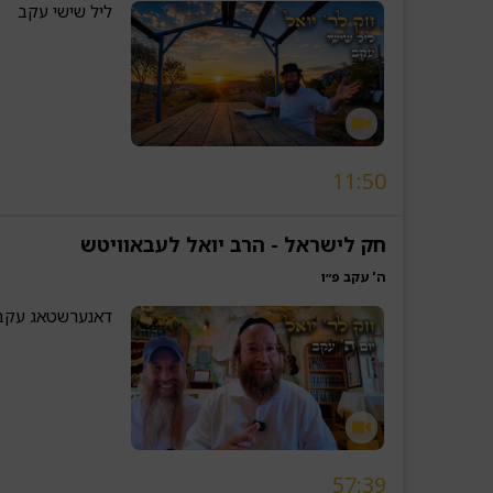
ליל שישי עקב
11:50
חק לישראל - הרב יואל לעבאוויטש
ה' עקב פ״ו
דאנערשטאג עקב
57:39