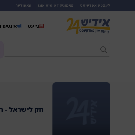
לעצטע אפדעיטס
קאמוניקירט מיט אונז
פאפולער
נייעס
אינטערוו
חק לישראל - ה