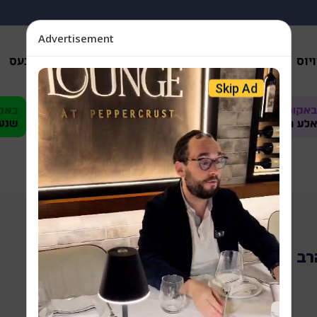
Advertisement
יוס
אנאליזן
פארשידענס
געזונטהייט
ביזנעס
Skip Ad
רב יואל לעבאוויטש