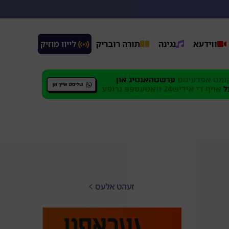
ווידעא
נגינה
תורה רובריק
 לייוו מוזיק
זעהט אלעס