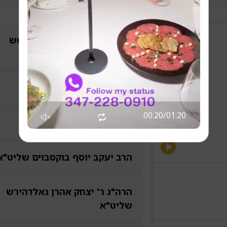
הרה"ג ר' גמליאל ראבינאוויטש
שליט"א
גיבור
00:21
/
01:20
הרב אהרן גראסמאן שליט"א
הרב יעקב יוסף בוקסבוים שליט"א
הרה"ג ר' יצחק אהרן גאלדהירש
שליט"א