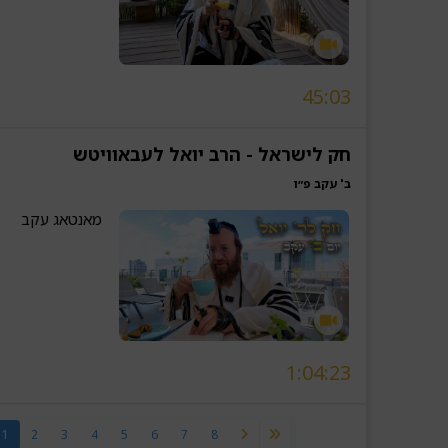
45:03
חק לישראל - הרב יואל לעבאוויטש
ב' עקב פ״ו
מאנטאג עקב
1:04:23
1
2
3
4
5
6
7
8