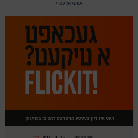
זעהט אלעס