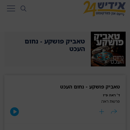
טאביק פושקע - נחום
העכט
טאביק פושקע - נחום העכט
ד' ראה פ״ו
פרשת ראה