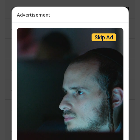
תורה קאפ - אברהם יוסף גארדאן
Advertisement
קול מדע - משה נחום קרויס
Skip Ad
פנחס גלויבער
צאתכם לשלמה - שלמה זייאנץ
שבת פעקל - וועלוול פעלדמאן
א שמועס מיטן מח - יוסי בראך
גוט-געפרעגט - פנחס גלויבער