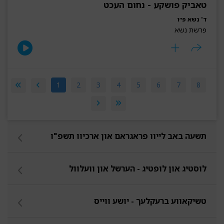
טאביק פושקע - נחום העכט
ד' נשא פ״ו
פרשת נשא
1
2
3
4
5
6
7
8
תשעה באב לייוו פראגראם און ארכיוו תשפ"ו
לוסטיג און לופטיג - הערשל און וועלוול
טשיקאווע ברעקלעך - יושע ווייס