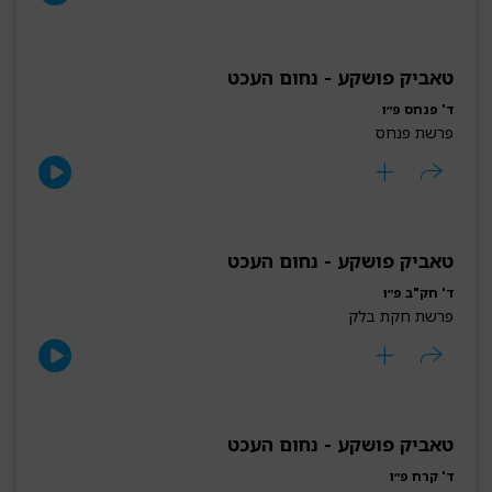
טאביק פושקע - נחום העכט
ד' פנחס פ״ו
פרשת פנחס
טאביק פושקע - נחום העכט
ד' חק"ב פ״ו
פרשת חקת בלק
טאביק פושקע - נחום העכט
ד' קרח פ״ו