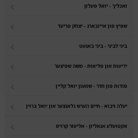
זאכליך - יואל פעלזן
שפיץ פון אייזבארג - יצחק פריעד
ביני לביני - ביני באנעט
ידיעות און פליאות - משה שפיצער
סודות פון חדר - שמעון יואל קליין
יעלה ויבוא - חיים הערש גלאנצער און יואל ברוין
אקטועלע אנאליזן - אליעזר קרויס