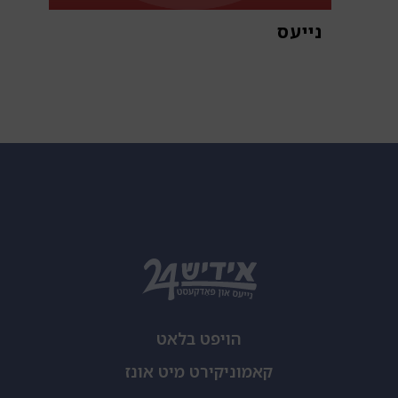
נייעס
א
הויפט בלאט
קאמוניקירט מיט אונז