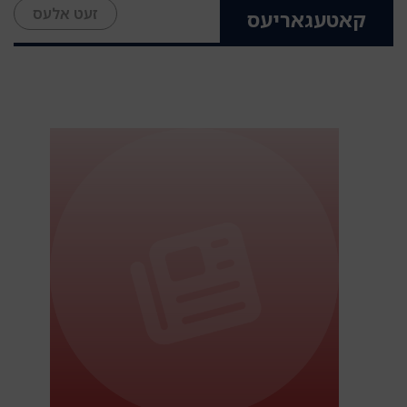
זעט אלעס
קאטעגאריעס