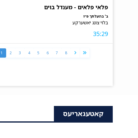
פלאי פלאים - מענדל בוים
ב' בהעלתך פ״ו
בלוי צונג יאשערקע
35:29
1
2
3
4
5
6
7
8
קאטעגאריעס