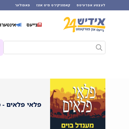
לעצטע אפדעיטס
קאמוניקירט מיט אונז
פאפולער
נייעס
אינטערוו
פלאי פלאים - מ