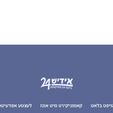
ויפט בלאט
קאמוניקירט מיט אונז
לעצטע אפדעיטס