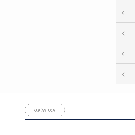
זעט אלעס