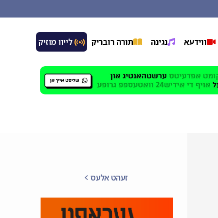
ווידעא
נגינה
תורה רובריק
 לייוו מוזיק
זעהט אלעס