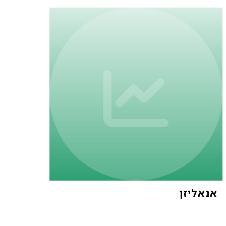
אנאליזן
פארש