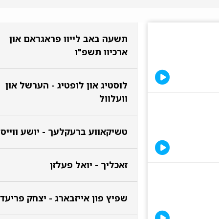
תשעה באב לייוו פראגראם און
ארכיוו תשפ"ו
לוסטיג און לופטיג - הערשל און
וועלוול
טשיקאווע ברעקלעך - יושע ווייס
זאכליך - יואל פעלזן
שפיץ פון אייזבארג - יצחק פריעד