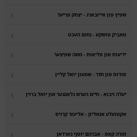
שפיץ פון אייזבארג - יצחק פריעד
טאביק פושקע - נחום העכט
ידיעות און פליאות - משה שפיצער
סודות פון חדר - שמעון יואל קליין
יעלה ויבוא - חיים הערש גלאנצער און יואל ברוין
אקטועלע אנאליזן - אליעזר קרויס
תורה קאפ - אברהם יוסף גארדאן