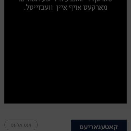
זעט אלעס
קאטעגאריעס