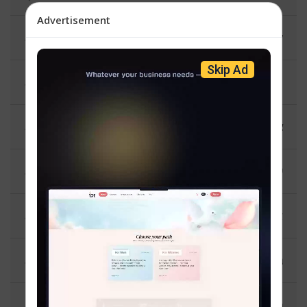
Advertisement
קול מדע - משה נחום קרויס
Skip Ad
פנחס גלויבער
צאתכם לשלמה - שלמה זייאנץ
שבת פעקל - וועלוול פעלדמאן
א שמועס מיטן מח - יוסי בראך
גוט-געפרעגט - פנחס גלויבער
חצי שיעור - הרב שאול קליין