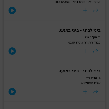
אויפן ראוד מיט ביני- מאטערהום
ביני לביני - ביני באנעט
ב' חק"ב פ״ו
כבוד התורה נוסח קובא
ביני לביני - ביני באנעט
ב' קרח פ״ו
אלט האוואנא