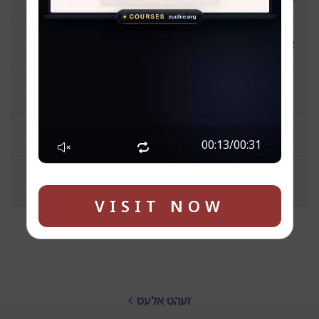
צוויי אידן - דריי דעות
פלאי פלאים - מענדל בוים
אויפן גאס מיט ר' חיים
00:14
/
00:31
פורים אפטיילונג
VISIT NOW
זעהט אלעס