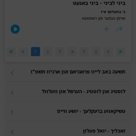
ביני לביני - ביני באנעט
ב' בהעלתך פ״ו
אויפן געסער פון האוואנא
1
2
3
4
5
6
תשעה באב לייוו פראגראם און ארכיוו תשפ"ו
לוסטיג און לופטיג - הערשל און וועלוול
טשיקאווע ברעקלעך - יושע ווייס
זאכליך - יואל פעלזן