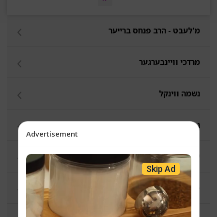
מ'לעבט - הרב פנחס ברייער
מרדכי וויינבערגער
נשמה ווינקל
נפתלי שטיין
Advertisement
שמעון גרין
Skip Ad
מענטל עווערנעס - עקיבא פערלמאן