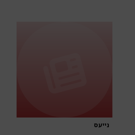
נייעס
א