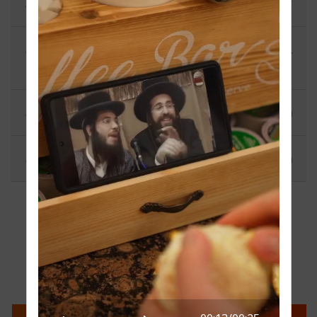
א שפאציר אין נאטורן - אביגדור גליק‎
בינה יתירה מיט די טעראפיסט מרדכי קליין און
פינחס גלויבער
הארץ און שכל - משה קליין
הרב הערשל מייזעלס
זעהט אלעס