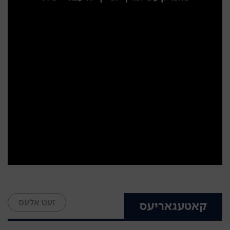
זעט אלעס
קאטעגאריעס