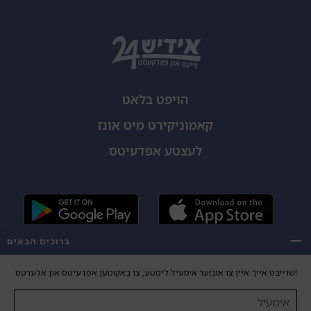
הויפט בלאט
קאמוניקירט מיט אונז
לעצטע אפדעיטס
ברוכים הבאים
שרייבט אייך איין צו אונזער אימעיל ליסטע, צו באקומען אפדעיטס און אלערטס!
Copyright 2026 Yiddish24. All Rights Reserved.
DESIGN
DEVELOPMENT