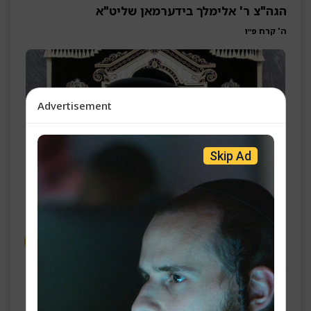
הגה"צ ר' אלימלך בידערמאן שליט"א
ה' קרח פ״ו
Advertisement
Skip Ad
פרשת חוקת (א"י) פרשת קרח (חו"ל)
הגה"צ ר' אלימלך בידערמאן שליט"א