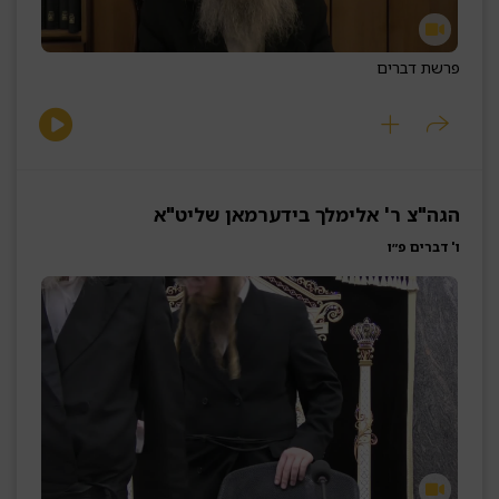
פרשת דברים
הגה"צ ר' אלימלך בידערמאן שליט"א
ו' דברים פ״ו