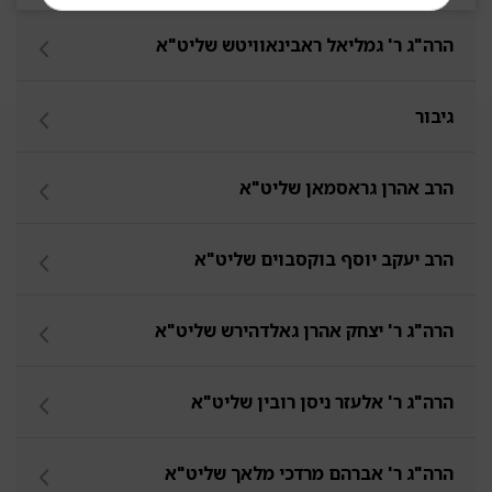
הרה"ג ר' גמליאל ראבינאוויטש שליט"א
גיבור
הרב אהרן גראסמאן שליט"א
הרב יעקב יוסף בוקסבוים שליט"א
הרה"ג ר' יצחק אהרן גאלדהירש שליט"א
הרה"ג ר' אלעזר ניסן רובין שליט"א
הרה"ג ר' אברהם מרדכי מלאך שליט"א