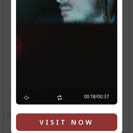
ה' שלח פ״ו
ליל שישי פרשת קרח (בא"י) שלח (בחו"ל)
00:19
/
00:37
1
2
3
4
5
6
7
8
VISIT NOW