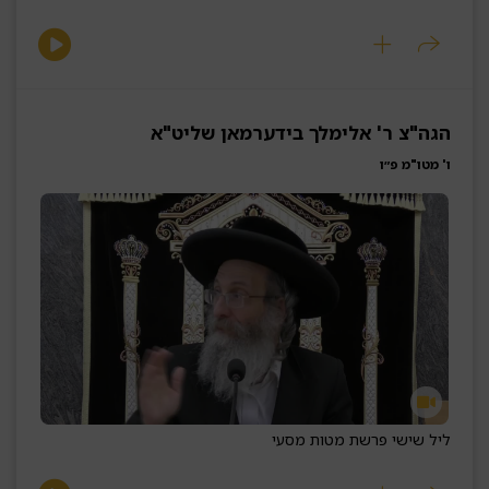
הגה"צ ר' אלימלך בידערמאן שליט"א
ו' מטו"מ פ״ו
ליל שישי פרשת מטות מסעי