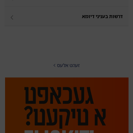
דרשות בעניני דיומא
זעהט אלעס