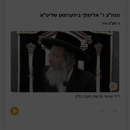
הגה"צ ר' אלימלך בידערמאן שליט"א
ו' חק"ב פ״ו
ליל שישי פרשת חקת בלק