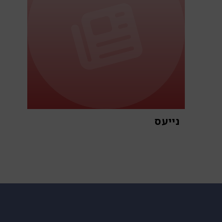
נייעס
א