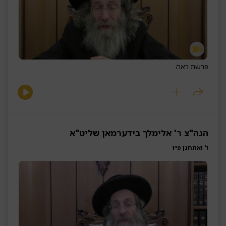
פרשת ראה
הגה"צ ר' אלימלך בידערמאן שליט"א
ו' ואתחנן פ״ו