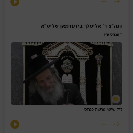
הגה"צ ר' אלימלך בידערמאן שליט"א
ו' פנחס פ״ו
ליל שישי פרשת פנחס