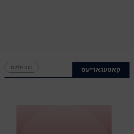
זעט אלעס
קאטעגאריעס