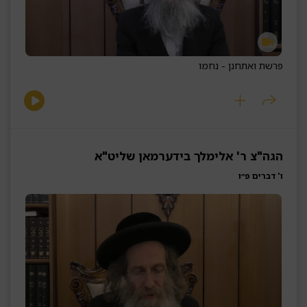
פרשת ואתחנן - נחמו
הגה"צ ר' אלימלך בידערמאן שליט"א
ו' דברים פ״ו