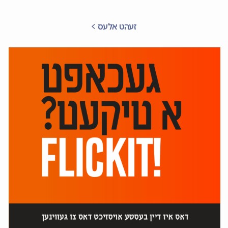
זעהט אלעס