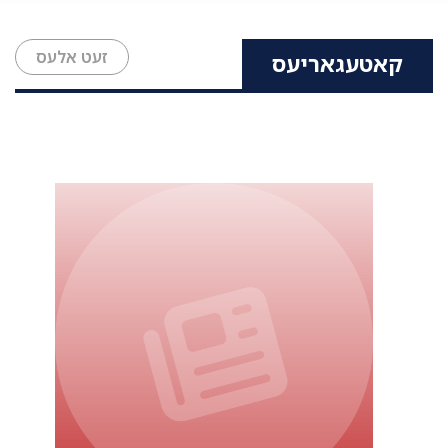
זעט אלעס
קאטעגאריעס