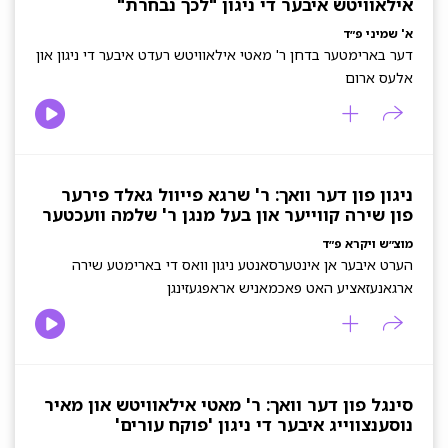
אילאוויטש איבער די ניגון "לכך נבחרת"
א' שמיני פ״ד
דער בארימטער בדחן ר' מאטי אילאוויטש רעדט איבער די ניגון און
אלעס ארום
ניגון פון דער וואך: ר' שרגא פייוול גאלד פירער
פון שירה קווייער און בעל מנגן ר' שלמה וועכטער
מוצ״ש ויקרא פ״ד
הערט איבער אן אינטערסאנטע ניגון וואס די בארימטע שירה
ארגאנעזאציע האט פאכמאניש אראפגעזינגן
סינגל פון דער וואך: ר' מאטי אילאוויטש און מאיר
נוסענצווייג איבער די ניגון 'פוקח עורים'