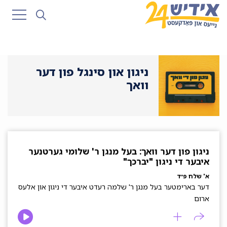
ניגון און סינגל פון דער
וואך
ניגון פון דער וואך: בעל מנגן ר' שלומי גערטנער
איבער די ניגון "יברכך"
א' שלח פ״ד
דער בארימטער בעל מנגן ר' שלמה רעדט איבער די ניגון און אלעס
ארום