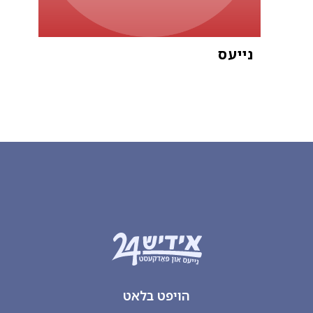
נייעס
א
הויפט בלאט