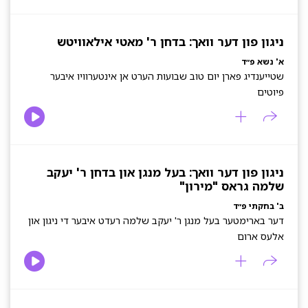
ניגון פון דער וואך: בדחן ר' מאטי אילאוויטש
א' נשא פ״ד
שטייענדיג פארן יום טוב שבועות הערט אן אינטערוויו איבער
פיוטים
ניגון פון דער וואך: בעל מנגן און בדחן ר' יעקב
שלמה גראס "מירון"
ב' בחקתי פ״ד
דער בארימטער בעל מנגן ר' יעקב שלמה רעדט איבער די ניגון און
אלעס ארום