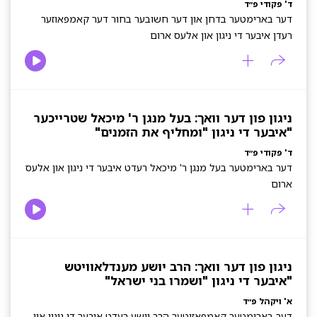
ד' פקודי פ״ד
דער בארימטער בדחן און דער חשובער בחור דער קאמפאוזער
רעדן איבער די ניגון און אלעס ארום
ניגון פון דער וואך: בעל מנגן ר' מיכאל שטרייכער
"איבער די ניגון "ומחליף את הזמנים"
ד' פקודי פ״ד
דער בארימטער בעל מנגן ר' מיכאל רעדט איבער די ניגון און אלעס
ארום
ניגון פון דער וואך: הרב יושע מענדלאוויטש
"איבער די ניגון "ושמרו בני ישראל"
א' ויקהל פ״ד
דער בארימטער קאמפאזיטער הרב יושע רעדט איבער די ניגון און