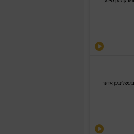
ואו קומען מיינע
געשלינגען אדער