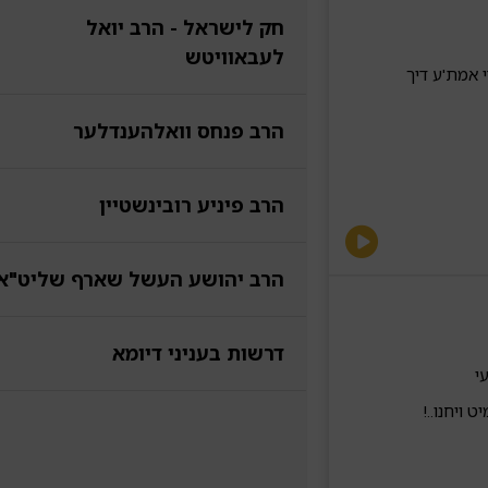
חק לישראל - הרב יואל
לעבאוויטש
 אמת'ע דיך
הרב פנחס וואלהענדלער
הרב פיניע רובינשטיין
הרב יהושע העשל שארף שליט"א
דרשות בעניני דיומא
י
 ויחנו..!