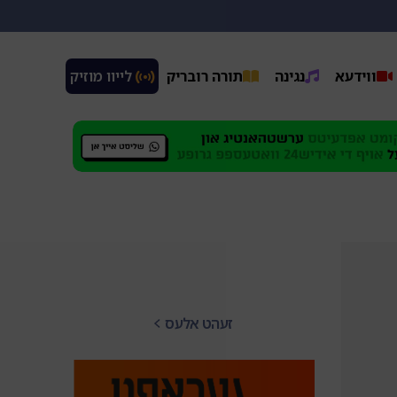
ווידעא
נגינה
תורה רובריק
 לייוו מוזיק
זעהט אלעס