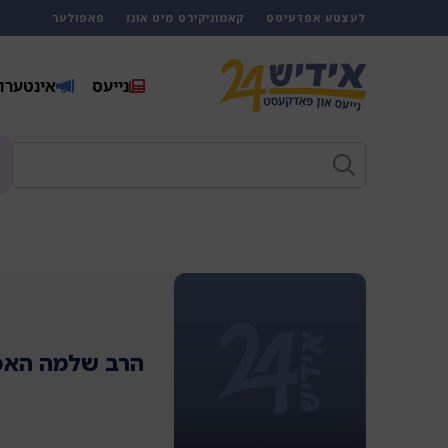
לעצטע אפדעיטס
קאמוניקירט מיט אונז
פאפולער
נייעס
אינטערוו
הרב שלמה האפ