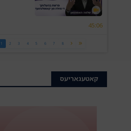
45:06
1
2
3
4
5
6
7
8
קאטעגאריעס