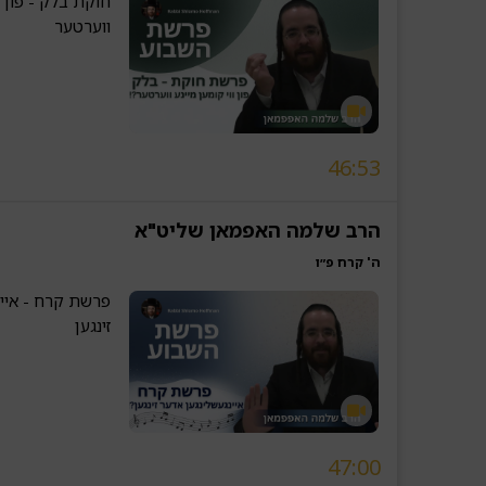
חוקת בלק - פון ו
ווערטער
46:53
הרב שלמה האפמאן שליט"א
ה' קרח פ״ו
פרשת קרח - איינ
זינגען
47:00