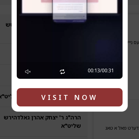
הרה"ג ר' גמליאל ראבינאוויטש
שליט"א
ס נייעס
גיבור
00:15
/
00:31
הרב אהרן גראסמאן שליט"א
VISIT NOW
הרב יעקב יוסף בוקסבוים שליט"א
הרה"ג ר' יצחק אהרן גאלדהירש
שליט"א
דערט מאל א טאג