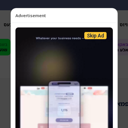
Advertisement
יוס
אנאליזן
פארשידענס
געזונטהייט
ביזנעס
Skip Ad
מאן שליט"א