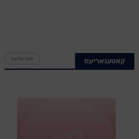
זעט אלעס
קאטעגאריעס