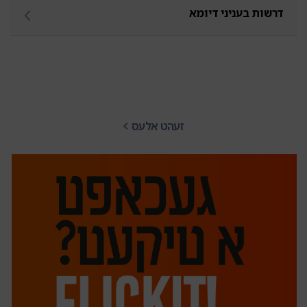
דרשות בעניני דיומא
זעהט אלעס