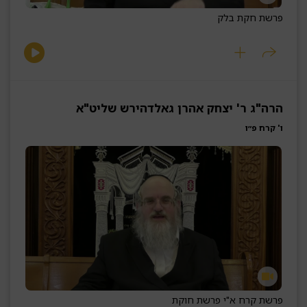
פרשת חקת בלק
הרה"ג ר' יצחק אהרן גאלדהירש שליט"א
ו' קרח פ״ו
פרשת קרח א"י פרשת חוקת