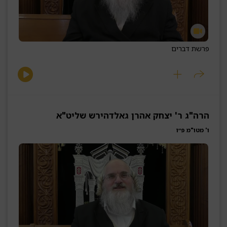
פרשת דברים
הרה"ג ר' יצחק אהרן גאלדהירש שליט"א
ו' מטו"מ פ״ו