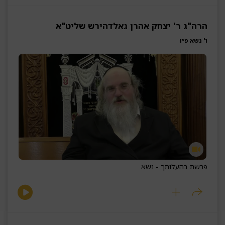
הרה"ג ר' יצחק אהרן גאלדהירש שליט"א
ו' נשא פ״ו
פרשת בהעלותך - נשא