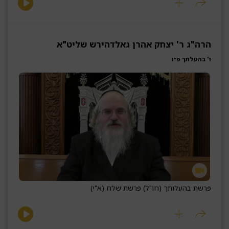
הרה"ג ר' יצחק אהרן גאלדהירש שליט"א
ו' בהעלתך פ״ו
פרשת בהעלותך (חו"ל) פרשת שלח (א"י)