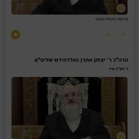
פרשת מטות מסעי
הרה"ג ר' יצחק אהרן גאלדהירש שליט"א
ו' חק"ב פ״ו