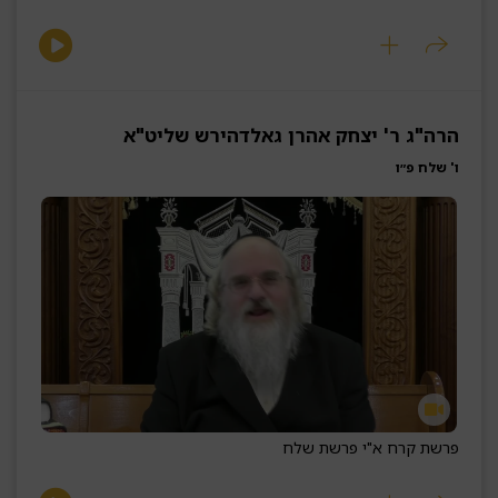
הרה"ג ר' יצחק אהרן גאלדהירש שליט"א
ו' שלח פ״ו
פרשת קרח א"י פרשת שלח