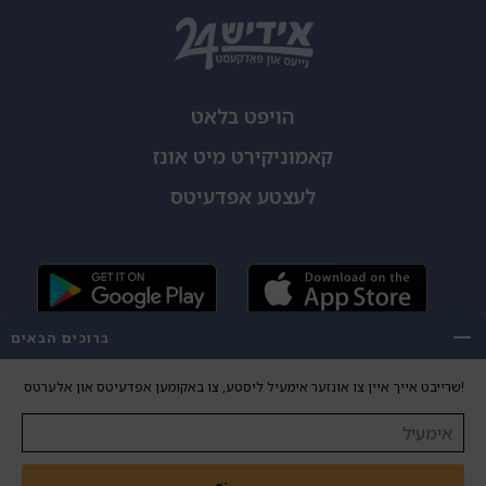
הויפט בלאט
קאמוניקירט מיט אונז
לעצטע אפדעיטס
ברוכים הבאים
שרייבט אייך איין צו אונזער אימעיל ליסטע, צו באקומען אפדעיטס און אלערטס!
Copyright 2026 Yiddish24. All Rights Reserved.
DESIGN
DEVELOPMENT