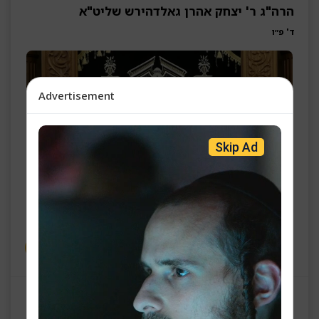
הרה"ג ר' יצחק אהרן גאלדהירש שליט"א
ד' פ״ו
Advertisement
Skip Ad
יום טוב שבועות
הרה"ג ר' יצחק אהרן גאלדהירש שליט"א