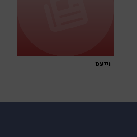
נייעס
א