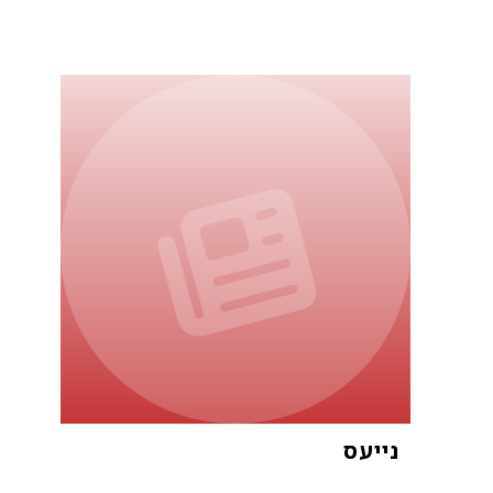
נייעס
א