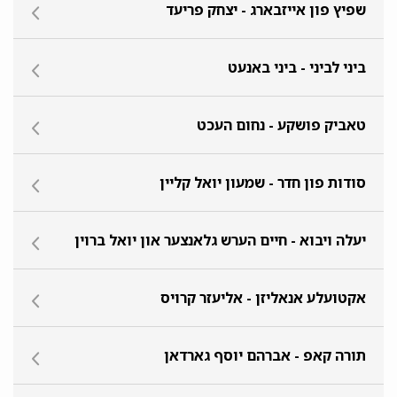
שפיץ פון אייזבארג - יצחק פריעד
ביני לביני - ביני באנעט
טאביק פושקע - נחום העכט
סודות פון חדר - שמעון יואל קליין
יעלה ויבוא - חיים הערש גלאנצער און יואל ברוין
אקטועלע אנאליזן - אליעזר קרויס
תורה קאפ - אברהם יוסף גארדאן