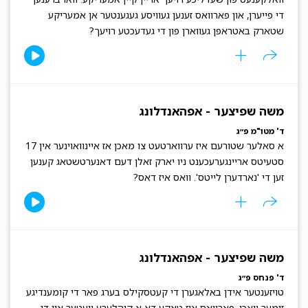
די פייערן, און פארוואס זענען געוויסע געגענטער אן אמעריקע
שטארק באטראפן געווארן פון די געדעכטע רויעך?
משה שפיצער - אפהאנדלונג
ד' מטו"מ פ״ג
א סאלער שטורעם איז ערווארטעט צו מאכן אז איינוואוינער אין 17
סטעיטס אריינגערעכענט ניו יארק זאלן דעם דאנערטשטאג קענען
זען די 'נארדערן לייטס'. וואס איז דאס?
משה שפיצער - אפהאנדלונג
ד' פנחס פ״ג
טויזענטער אידן באלאגערן די קעטסקילס בערג פאר די קומענדיגע
זומער וואכן, פארוואס איז טאקע דא א קיהלערע וועטער אין די