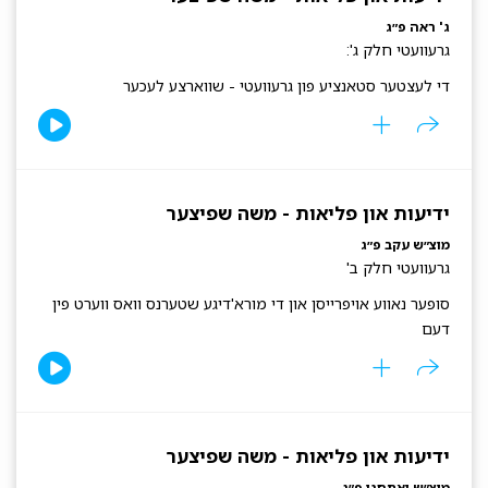
ג' ראה פ״ג
גרעוועטי חלק ג':
די לעצטער סטאנציע פון גרעוועטי - שווארצע לעכער
ידיעות און פליאות - משה שפיצער
מוצ״ש עקב פ״ג
גרעוועטי חלק ב'
סופער נאווע אויפרייסן און די מורא'דיגע שטערנס וואס ווערט פין
דעם
ידיעות און פליאות - משה שפיצער
מוצ״ש ואתחנן פ״ג