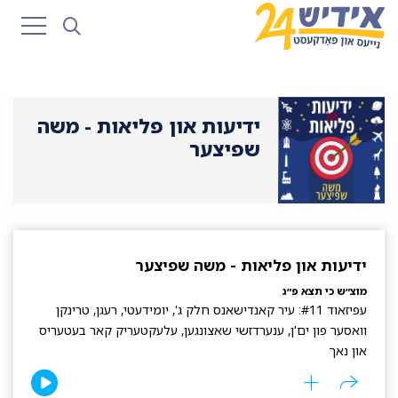
ידיעות און פליאות - משה
שפיצער
ידיעות און פליאות - משה שפיצער
מוצ״ש כי תצא פ״ג
עפיזאוד #11: עיר קאנדישאנס חלק ג', יומידעטי, רעגן, טרינקן
וואסער פון ים'ן, ענערדזשי שאצונגען, עלעקטעריק קאר בעטעריס
און נאך