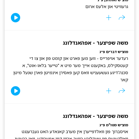
גרעוויטי און אלעס ארום
משה שפיצער - אפהאנדלונג
מוצ״ש דברים פ״ג
רעדער אויפרייס - ווען מען פארט און קומט פון און צו די
קעטסקילס, באקענט אייך מער מיט א "טייער בלאו-אוט", א
סכנה'דיגע געשעעניש וואס קען פאסירן אינמיטן פארן שנעל מיטן
קאר
משה שפיצער - אפהאנדלונג
מוצ״ש מטו"מ פ״ג
אויסברוך פון וואלדפייערן אין מערב קאנאדע האט געברענגט
וואלקענעס פון שעדליכע רויעך אריין קיין אמעריקע. וואו ברענען