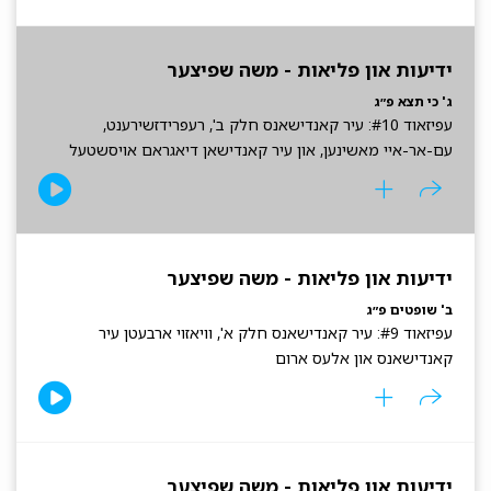
ידיעות און פליאות - משה שפיצער
ג' כי תצא פ״ג
עפיזאוד #10: עיר קאנדישאנס חלק ב', רעפרידזשירענט,
עם-אר-איי מאשינען, און עיר קאנדישאן דיאגראם אויסשטעל
ידיעות און פליאות - משה שפיצער
ב' שופטים פ״ג
עפיזאוד #9: עיר קאנדישאנס חלק א', וויאזוי ארבעטן עיר
קאנדישאנס און אלעס ארום
ידיעות און פליאות - משה שפיצער