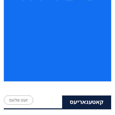
זעט אלעס
קאטעגאריעס