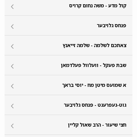
קול מדע - משה נחום קרויס
פנחס גלויבער
צאתכם לשלמה - שלמה זייאנץ
שבת פעקל - וועלוול פעלדמאן
א שמועס מיטן מח - יוסי בראך
גוט-געפרעגט - פנחס גלויבער
חצי שיעור - הרב שאול קליין