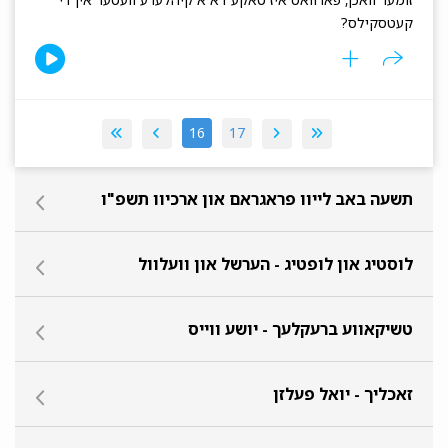
קעטסקילס?
16
17
תשעה באב לייוו פראגראם און ארכיוו תשפ"ו
לוסטיג און לופטיג - הערשל און וועלוול
טשיקאווע ברעקלעך - יושע ווייס
זאכליך - יואל פעלזן