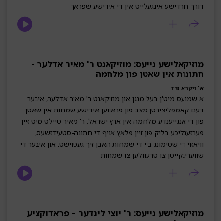
דורך חרדישע אינגעלייט אין די אידישע שפראך
מוזיקאלישע נייעס: מוזיקאנט ר' מאיר אדלער -
חתונות אין שאטן פון מלחמה
א' ויקרא פ״ו
א שמועס מיט'ן בעל מנגן און מוזיקאנט ר' מאיר אדלער, איבער
דעם קאמפליצירטן מצב פון פראווען אידישע שמחות אין שאטן
פון די אנגייענדע מלחמה אין ארץ ישראל. ר' מאיר טיילט מיט זיין
פערזענליכע בליק פון זיין פלאץ אויף די חתונה-סטעידזשעס,
וויאזוי די שטימונג ביי די שמחות האבן זיך געטוישט, און איבער די
שוועריגקייטן צו טרעוולען צו שמחות
מוזיקאלישע נייעס: ר' יוצי לינדער – פראדוקציע