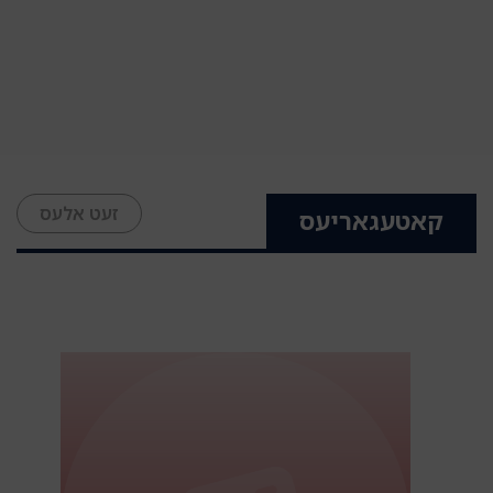
זעט אלעס
קאטעגאריעס