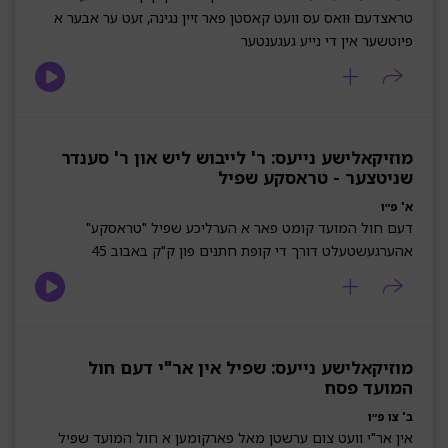
טראצדעם וואס עס וועט קאסטן פאר זיין נגינה, זעט ער אבער א
פיוטשער אין די נייע געגענטער
מוזיקאלישע נייעס: ר' לייבוש ליש און ר' סענדר
שניטצער - טראסקע שפיל
א' פ״ו
דעם חול המועד קומט פאר א הערליכע שפיל "טראסקע"
אהערגעשטעלט דורך די קופת חתנים פון ק"ק באבוב 45
מוזיקאלישע נייעס: שפיל אין אר"י דעם חול
המועד פסח
ב' צו פ״ו
אין אר"י וועט צום ערשטן מאל פארקומען א חול המועד שפיל