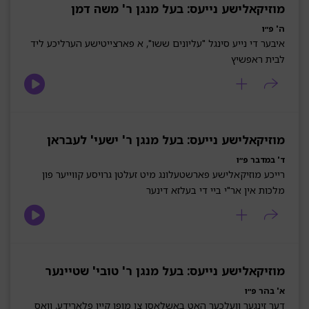
מוזיקאלישע נייעס: בעל מנגן ר' משה דמן
ה' פ״ו
איבער די נייע סינגל "עליונים ששו", א פארצייטישע הערליכע ליד
לבית ראפשיץ
מוזיקאלישע נייעס: בעל מנגן ר' ישעי' לעבראן
ד' במדבר פ״ו
רייכע מוזיקאלישע פארשטעלונג מיט זעלטן גרויסע קווייער פון
מלכות אין אר"י ביי די בעלזא דינער
מוזיקאלישע נייעס: בעל מנגן ר' טובי' שטיינער
א' בהר פ״ו
דער זינגער וועלכער האט באשלאסן צו מופן קיין פלארידע, וואס