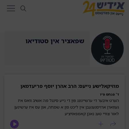
שפאציר אין סטודיאו
מוזיקאלישע נייעס: הרב אהרן יוסף פריעדמאן
ד' פנחס פ״ו
הערט איבער די ערשיינונג פון די נייע סינגל מה אשיב וואס איז
געווארן ארויסגעגעבן אין ליכט פון א שמחה, און עס איז ערשינען
לאור צוויי טעג נאכן קאמפאזיציע