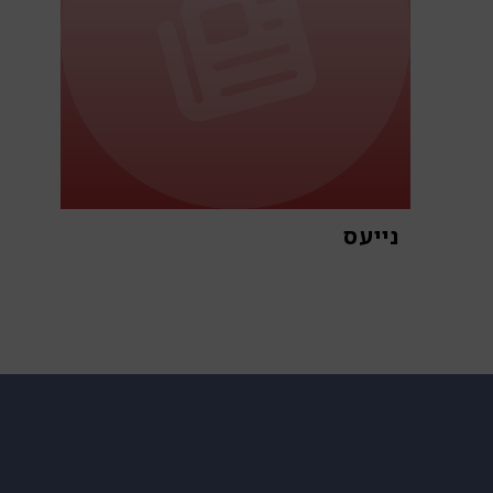
נייעס
א