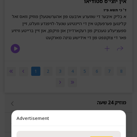
אין יוצי'ס סטודיאו
ד' כי תשא פ״ו
א בליק איבער די שווערע ארבעט פון אהערשטעלן מוזיק וואס זאל
קלינגען פערפעקט אין די היינטיגע שנעל-לויפנדע וועלט, זיין
ספעציעלע טעכניק פון רעקארדירן און מיקסן, און זיין ברייטע וויזיע
פאר די צוקונפט פון די אידישע נגינה מארקעט
1
2
3
4
5
6
7
8
מוזיק 24 שעה
Advertisement
סינגעלס