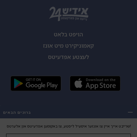
הויפט בלאט
קאמוניקירט מיט אונז
לעצטע אפדעיטס
ברוכים הבאים
Copyright 2026 Yiddish24. All Rights Reserved.
DESIGN
DEVELOPMENT
שרייבט אייך איין צו אונזער אימעיל ליסטע, צו באקומען אפדעיטס און אלערטס!