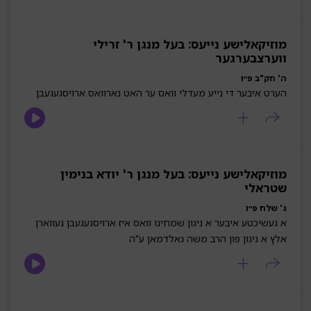
מוזיקאלישע נייעס: בעל מנגן ר' זרילי
ווערצבערגער
ה' חק"ב פ״ו
הערט איבער די נייע מעדלי וואס ער האט נארוואס ארויסגעגעבן
מוזיקאלישע נייעס: בעל מנגן ר' יודא בנימין
שטראלי
ג' שלח פ״ו
א געשיכטע איבער א ניגון שמחינו וואס איז ארויסגעגעבן געווארן
אלץ א ניגון פון הרב משה גאלדמאן ע"ה