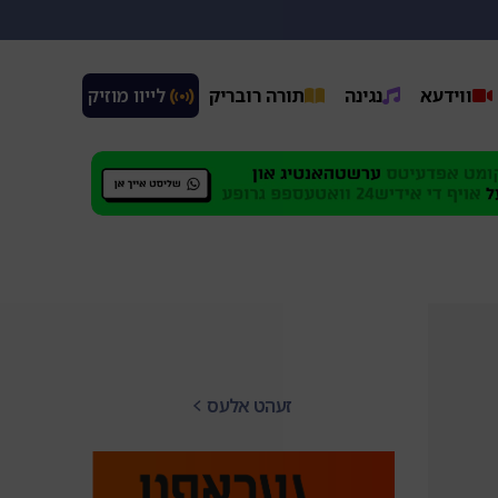
ווידעא
נגינה
תורה רובריק
 לייוו מוזיק
זעהט אלעס