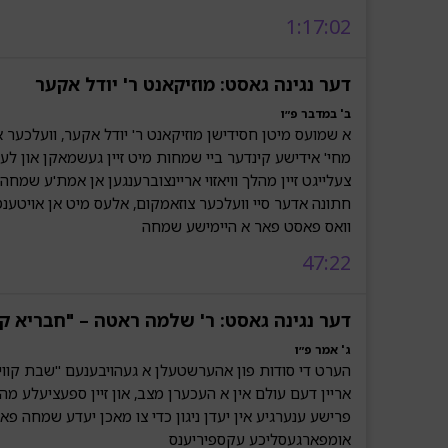
1:17:02
דער נגינה גאסט: מוזיקאנט ר' יודל אקער
ב' במדבר פ״ו
א שמועס מיטן חסידישן מוזיקאנט ר' יודל אקער, וועלכער אי
מחי' אידישע קינדער ביי שמחות מיט זיין געשמאקן און לעבעד
צעלייגט זיין מהלך וויאזוי אריינצוברענגען אן אמת'ע שמחה 
חתונה אדער סיי וועלכער צוזאמקום, אלעס מיט אן אויטענ
וואס פאסט פאר א היימישע שמחה
47:22
דער נגינה גאסט: ר' שלמה ראטה – "חבריא קו
ג' אמר פ״ו
הערט די סודות פון אהערשטעלן א געהויבענעם "שבת קוויי
אריין דעם עולם אין א העכערן מצב, און זיין ספעציעלע מהל
פרישע ענערגיע אין יעדן ניגון כדי צו מאכן יעדע שמחה פאר
אומפארגעסליכע עקספיריענס