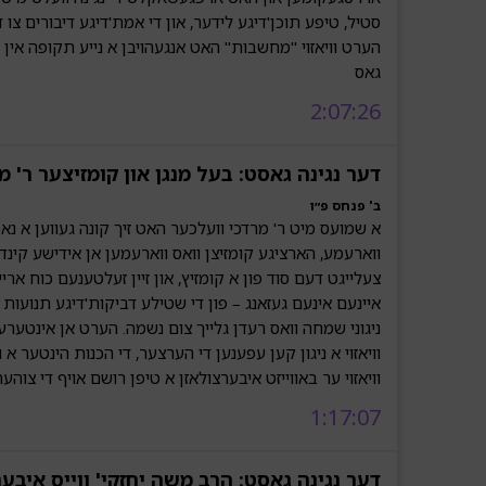
סטיל, טיפע תוכן'דיגע לידער, און די אמת'דיגע דיבורים צו 
הערט וויאזוי "מחשבות" האט אנגעהויבן א נייע תקופה אין ד
גאס
2:07:26
דער נגינה גאסט: בעל מנגן און קומזיצער ר' מ
ב' פנחס פ״ו
א שמועס מיט ר' מרדכי וועלכער האט זיך קונה געווען א נאמ
ווארעמע, הארציגע קומזיצן וואס ווארעמען אן אידישע קינדע
צעלייגט דעם סוד פון א קומזיץ, און זיין זעלטענעם כוח ארי
איינעם אינעם געזאנג – פון די שטילע דביקות'דיגע תנועות 
ניגוני שמחה וואס רעדן גלייך צום נשמה. הערט אן אינטערע
וויאזוי א ניגון קען עפענען די הערצער, די הכנות הינטער א ו
וויאזוי ער באווייזט איבערצולאזן א טיפן רושם אויף די צוהע
1:17:07
דער נגינה גאסט: הרב משה יחזקי' ווייס איבער