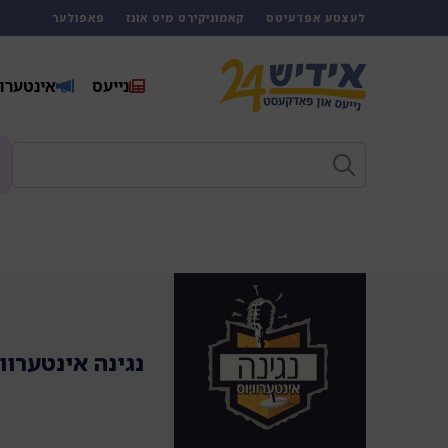
לעצטע אפדעיטס
קאמוניקירט מיט אונז
פאפולער
נייעס
אינטערוו
נגינה אינטערוו