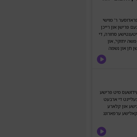
ראדוסער ר' מוישי
עם פרישן און רייכן
טענטישע סחורה, די
שה יחזקי', און
ן חן און נשמה
עידזשעס מיט פרישע
צעלייגט די ארבעט
נישע און קלארע
זיקאלישע ערפארונג