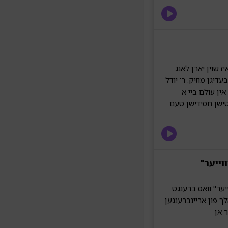
ז שוין יארן לאנג
יגן מוזיק. ר' יודל
אין עולם ביי א
טישן חסידישן טעם
וייער"
ער" וואס ברענגט
ך פון אריינברענגען
 אן