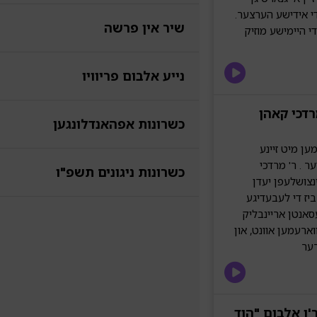
די אידישע הערצער.
שיר אין פרשה
י היימישע מוזיק
נייע אלבום פריוויו
רדכי קאהן
כשרונות אפהאנדלונגען
ען מיט זיינע
ר . ר' מרדכי
כשרונות ניגונים תשפ"ו
ינצושלעפן יעדן
ביז די לעבעדיגע
סאנטן אריינבליק
וארעמען אוונט, און
רער
'ן אלבום "הוד