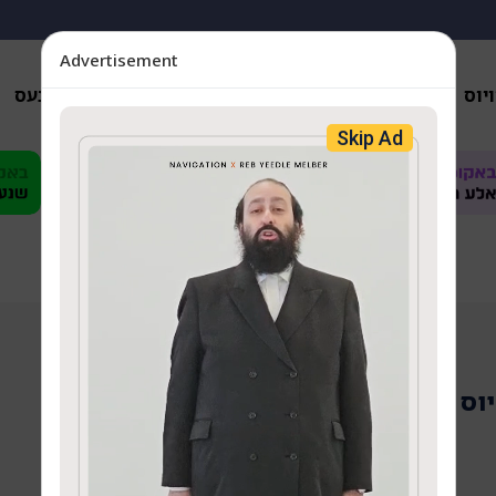
Advertisement
יוס
אנאליזן
פארשידענס
געזונטהייט
ביזנעס
Skip Ad
יוס