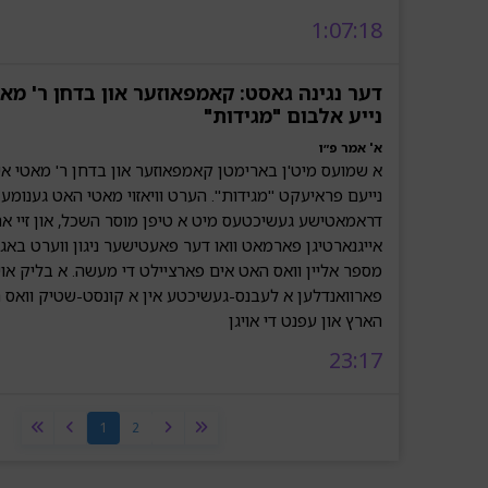
1:07:18
דער נגינה גאסט: קאמפאוזער און בדחן ר' מא
נייע אלבום "מגידות"
א' אמר פ״ו
א שמועס מיט'ן בארימטן קאמפאוזער און בדחן ר' מאטי אילא
דראמאטישע געשיכטעס מיט א טיפן מוסר השכל, און זיי א
אייגנארטיגן פארמאט וואו דער פאעטישער ניגון ווערט באג
מספר אליין וואס האט אים פארציילט די מעשה. א בליק או
פארוואנדלען א לעבנס-געשיכטע אין א קונסט-שטיק וואס 
הארץ און עפנט די אויגן
23:17
1
2