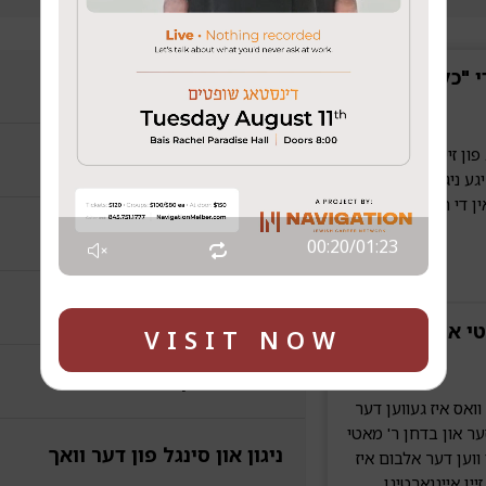
די "כלל ישראל"
מוזיק 24 שעה
פון זיין פרישן אלבום
סינגעלס
ע ניגונים
ן די היימישע נגינה
פארגעניגון
00:21
/
01:23
מוזיקאלישע שמועסן
טי אילאוויטש
VISIT NOW
שפאציר אין סטודיאו
אס איז געווען דער
 און בדחן ר' מאטי
ניגון און סינגל פון דער וואך
ווען דער אלבום איז
ין אייגנארטיגן