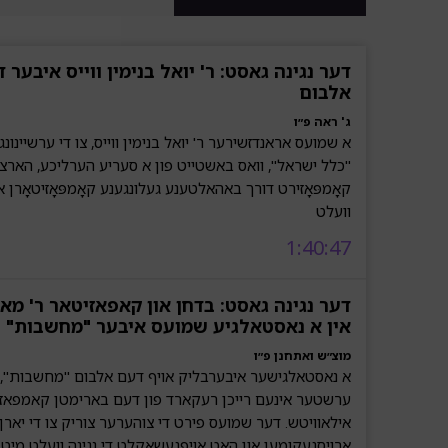
דער נגינה גאסט: ר' יואל בנימין ווייס איבער 
אלבום
ג' ראה פ״ו
א שמועס אראנדזשירער ר' יואל בנימין ווייס, צו די ערשיינונג 
"כלל ישראל", וואס באשטייט פון א סעריע הערליכע, הארציג
קאָמפּאָזירט דורך באהאלטענע געלונגענע קאָמפּאָזיטאָרן אי
וועלט
1:40:47
דער נגינה גאסט: בדחן און קאפאזיטאר ר' מא
אין א נאסטאלגיע שמועס איבער "מחשבות"
מוצ״ש ואתחנן פ״ו
א נאסטאלגישער איבערבליק אויף דעם אלבום "מחשבות", וו
ערשטער אינעם רייכן רעקארד פון דעם בארימטן קאמפאזער
אילאוויטש. דער שמועס פירט די צוהערער צוריק צו די יארן 
ארויסגעקומען און האט אויפגעשאקלט די נגינה וועלט מיט זי