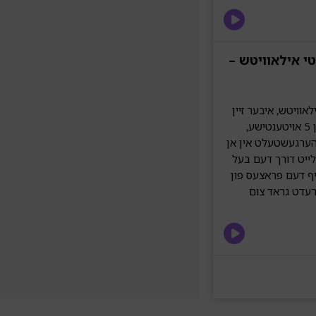
טי אילאוויטש –
וויטש, איבער זיין
נייעם פראיעקט "מגידות". הערט וויאזוי מאטי האט גענומען 5 אויטענטישע,
הערגעשטעלט אין אן
לייט דורך דעם בעל
יף דעם פראצעס פון
רעדט גראד צום