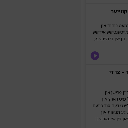
קווייער
דמעט כוחות און
 אויטענטישע אידישע
ן חן אין די היינטיגע
– צו די
ין פרישן און
 מיט הארץ און
ייגט דעם סוד פונעם
יגע תנועות און
זן זיין אייגנארטיגן