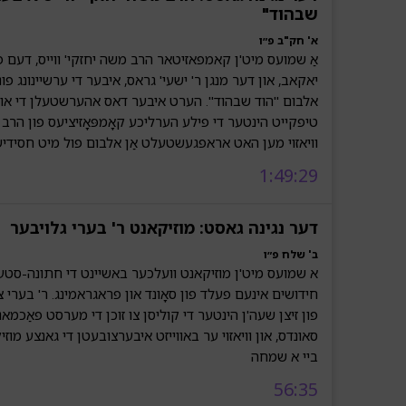
שבהוד"
א' חק"ב פ״ו
אַ שמועס מיט'ן קאמפאזיטאר הרב משה יחזקי' ווייס, דעם פ
יאקאב, און דער מנגן ר' ישעי' גראס, איבער די ערשיינונג פונ
אלבום "הוד שבהוד". הערט איבער דאס אהערשטעלן די אוי
טיפקייט הינטער די פילע הערליכע קאָמפּאָזיציעס פון הרב מ
וויאזוי מען האט אראפגעשטעלט אַן אלבום פול מיט חסידיש
1:49:29
דער נגינה גאסט: מוזיקאנט ר' בערי גלויבער
ב' שלח פ״ו
א שמועס מיט'ן מוזיקאנט וועלכער באשיינט די חתונה-סט
חידושים אינעם פעלד פון סאָונד און פראגראמינג. ר' בערי 
פון זיצן שעה'ן הינטער די קוליסן צו זוכן די מערסט פאַכמא
סאונדס, און וויאזוי ער באווייזט איבערצובעטן די גאנצע מו
ביי א שמחה
56:35