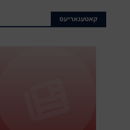
קאטעגאריעס