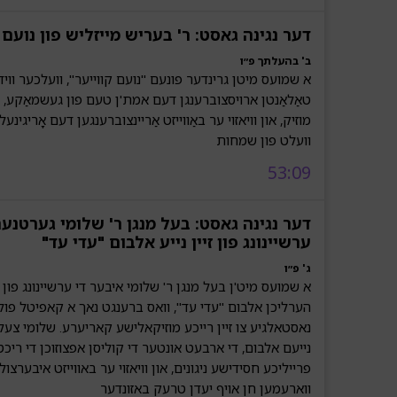
דער נגינה גאסט: ר' בעריש מייזליש פון נועם 
ב' בהעלתך פ״ו
א שמועס מיטן גרינדער פונעם "נועם קווייער", וועלכער ווי
טאַלאַנטן ארויסצוברענגן דעם אמת'ן טעם פון געשמאַקע,
מוזיק, און וויאזוי ער באַווייזט אַריינצוברענגען דעם אָריגינעל
וועלט פון שמחות
53:09
דער נגינה גאסט: בעל מנגן ר' שלומי גערטנער 
ערשיינונג פון זיין נייע אלבום "עדי עד"
ג' פ״ו
א שמועס מיט'ן בעל מנגן ר' שלומי איבער די ערשיינונג פון זי
הערליכן אלבום "עדי עד", וואס ברענגט נאך א קאפיטל פול
נאסטאלגיע צו זיין רייכע מוזיקאלישע קאריערע. שלומי צעל
נייעם אלבום, די ארבעט אונטער די קוליסן אפצוזוכן די ריכט
פרייליכע חסידישע ניגונים, און וויאזוי ער באווייזט איבערצולא
ווארעמען חן אויף יעדן טרעק באזונדער