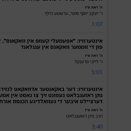
ה' ראה פ״ו
ר' יעקב יוסף סופר, ערשטע הילף
1:07
אינטערוויו: "אפעמעלי קעמפ אין וואקאנס", 
פון די זוממער וואקאנס אין ענגלאנד
ה' ראה פ״ו
ר' לייבי פרענקל
5:01
אינטערוויו: דער באקאנטער אדוואקאט לגזירו
נתן ראזענבלאט געפונט זיך צו גאסט אין אמער
דערציילט איבער די געוואלדיגע הכנסת אורח
ה' ראה פ״ו
הרב נתן ראזענבלאט
3:40