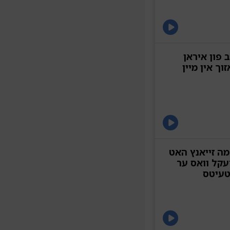
 פון איראן
 מינוט'יגע באזוך אין מיין
מה זייאנץ האט
עקל וואס ער