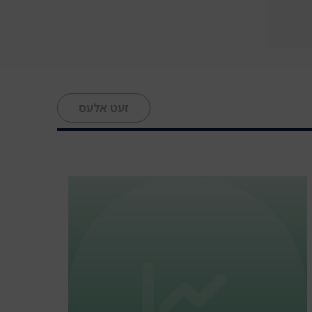
זעט אלעס