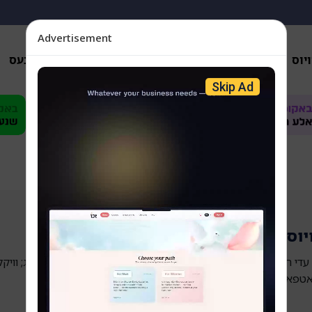
Advertisement
יוס
אנאליזן
פארשידענס
געזונטהייט
ביזנעס
Skip Ad
יוס
די ראי' וועלכע האבן נארוואס מיטגעהאלטן פאסירונגען לעבעדיג; וויקל
לאטפארמע.