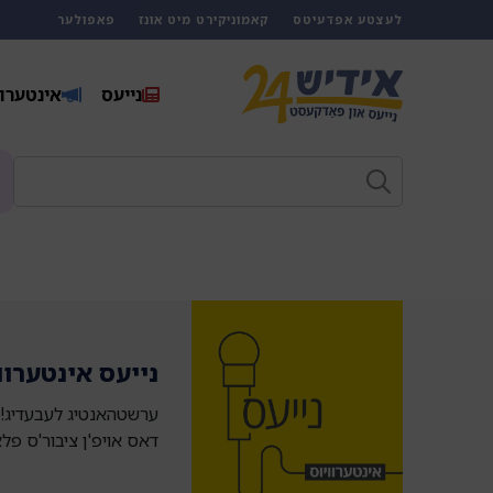
לעצטע אפדעיטס
קאמוניקירט מיט אונז
פאפולער
נייעס
אינטערוו
נייעס אינטערוו
ערשטהאנטיג לעבעדיג! ע
דאס אויפ'ן ציבור'ס פ