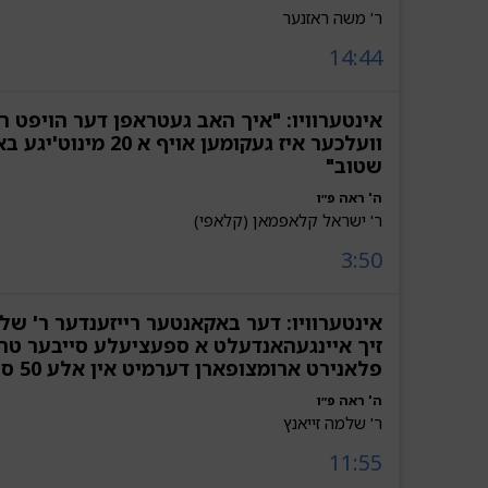
ר' משה ראזנער
14:44
אינטערוויו: "איך האב געטראפן דער הויפט רב
וועלכער איז געקומען אויף א 20
שטוב"
ה' ראה פ״ו
ר' ישראל קלאפמאן (קלאפי)
3:50
אינטערוויו: דער באקאנטער רייזענדער ר' של
זיך איינגעהאנדעלט א ספעציעלע סייבער טר
פלאנירט ארומצופארן דערמיט אין אלע 50 סטעיטס
ה' ראה פ״ו
ר' שלמה זייאנץ
11:55