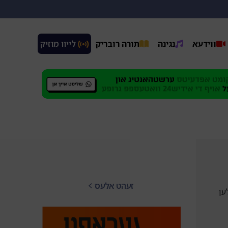
ווידעא
נגינה
תורה רובריק
 לייוו מוזיק
זעהט אלעס
ען