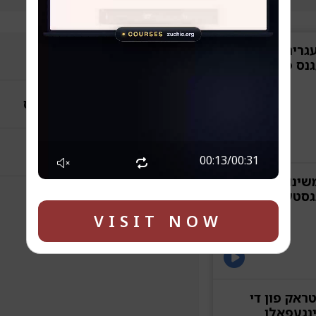
עגרינדעט
אלגעמיינע אינטערוויוס
נס פון
דרעזדנער-שמעלצער שמועס
טעם זקנים - שאל אביך
00:14
/
00:31
משינוב שליט"א
נגסטע קינד
VISIT NOW
טראק פון די
ינגעפאלן