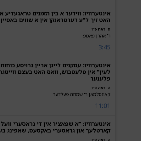
אינטערוויו: ווידער א בין הזמנים טראגעדיע אי
האט זיך ל"ע דערטראנקן אין א שווים באסיין 
ה' ראה פ״ו
ר' אהרן פאמפ
3:45
אינטערוויו: עסקנים לייגן אריין גרויסע כוחות ו
לעין" אין פלעטבוש, וואס האט בעצם ווייטגר
פלענער
ה' ראה פ״ו
קאונסלמאן ר' שמחה פעלדער
11:01
אינטערוויו: "א שפאציר אין די גראסערי וועל
קארטלעך און גראסערי באקסעס, שאפינג בעג
ה' ראה פ״ו