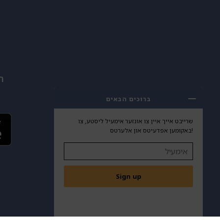
ה
ברוכים הבאים
שרייבט אייך איין צו אונזער אימעיל ליסטע, צו
באקומען אפדעיטס און אלערטס!
Sign up