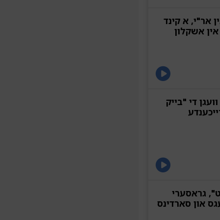
ן אר"י, א קינד
אין אשקלון
ועגן די "בייק
ייכענדע
ט", גראסערי
ס און סארדינס