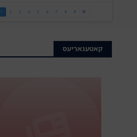
1
2
3
4
5
6
7
8
קאטעגאריעס