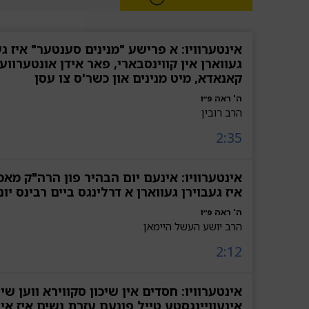
אינטערוויו: א פרישע "מנינים סענטער" איז ג
געווארן אין קווינסבארי, פאר אידן אונטערוועג
קאנאדא, מיט מנינים און כשר'ס צו עסן
ה' ראה פ״ו
הרב רובין
2:35
אינטערוויו: אינעם יום הבהיר פון הרה"ק מא
איז געבוירן געווארן א דרלינגס ביים רבינס יו
ה' ראה פ״ו
הרב יושע העשל היימאן
2:12
אינטערוויו: חסדים אין שיכון סקווירא ווען שי
אינעוויינגסטע טייל פונעם עזרת נשים איז אי