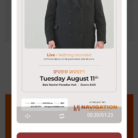
דרעזדנער-שמעלצער שמועס
טעם זקנים - שאל אביך
זעהט אלעס
00:21
/
01:23