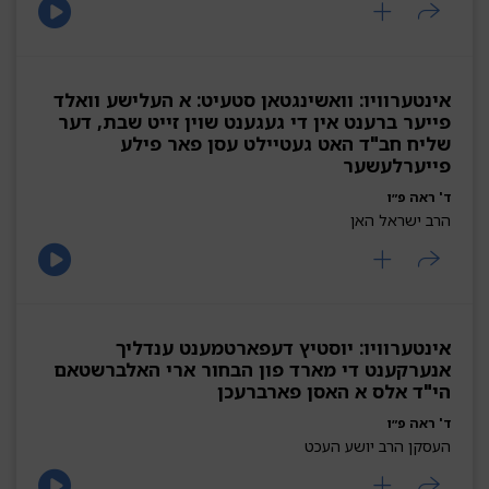
אינטערוויו: וואשינגטאן סטעיט: א העלישע וואלד
פייער ברענט אין די געגענט שוין זייט שבת, דער
שליח חב"ד האט געטיילט עסן פאר פילע
פייערלעשער
ד' ראה פ״ו
הרב ישראל האן
אינטערוויו: יוסטיץ דעפארטמענט ענדליך
אנערקענט די מארד פון הבחור ארי האלברשטאם
הי"ד אלס א האסן פארברעכן
ד' ראה פ״ו
העסקן הרב יושע העכט