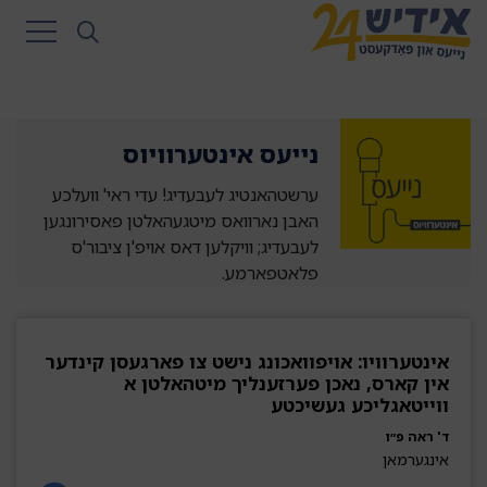
נייעס אינטערוויוס
ערשטהאנטיג לעבעדיג! עדי ראי' וועלכע
האבן נארוואס מיטגעהאלטן פאסירונגען
לעבעדיג; וויקלען דאס אויפ'ן ציבור'ס
פלאטפארמע.
אינטערוויו: אויפוואכונג נישט צו פארגעסן קינדער
אין קארס, נאכן פערזענליך מיטהאלטן א
ווייטאגליכע געשיכטע
ד' ראה פ״ו
אינגערמאן