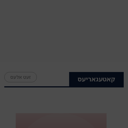
זעט אלעס
קאטעגאריעס