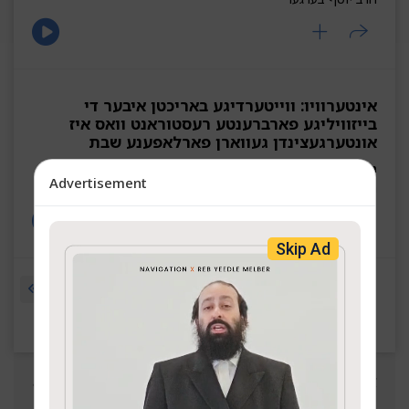
אינטערוויו: ווייטערדיגע באריכטן איבער די
בייזוויליגע פארברענטע רעסטוראנט וואס איז
אונטערגעצינדן געווארן פארלאפענע שבת
ג' ראה פ״ו
Advertisement
ר' ארי שמעלצער
Skip Ad
1
2
3
4
5
6
7
8
אלגעמיינע אינטערוויוס