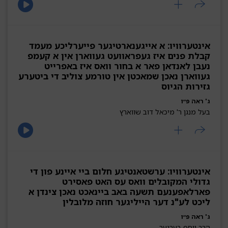
אינטערוויו: א אייגענארטיגער פייערליכע מעמד
קבלת פנים איז געפראוועט געווארן אין א קעמפ
נעבן לאנדאן פאר א בחור וואס איז באפרייט
געווארן נאכן שמאכטן אין טורמע צוליב די ביטערע
גזירות הגיוס
ג' ראה פ״ו
בעל מנגן ר' מיכאל דוב שווארץ
אינטערוויו: ערשטאנטיגע חלום ביי איינע פון די
גדולי המקובלים וואס עס האט פאסירט
פארלאפענעם תשעה באב ביינאכט נאכן צינדן א
ליכט לע"נ דער הייליגער חוזה מלובלין
ג' ראה פ״ו
הרב יוסף בערגער