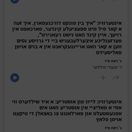
אינטערוויו: "איך בין פונקט דורכגעפארן, איך זעה
א קאר פיל מיט ספעציעלע קינדער, פארכאפט אין
רויעך, איין קינד האט נישט רעאגירט",
פערזענליכע איבערלעבעניש ביי די גרויסע נסים
ווען א קאר האט אריינגעקראכט אין א בוים אויפן
פאליסעידס
ג' ראה פ״ו
ר' מענדי מיללער
אינטערוויו: לייוו פון אוסטריע: א איד שילדערט ווי
אזוי א פאליציי אין אוסטריע האט אים
אפגעשטעלט און פארלאנגט צו באצאלן די טיקעט
אויפן פלאץ
ג' ראה פ״ו