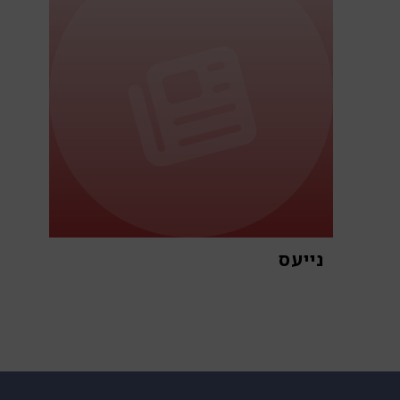
נייעס
א