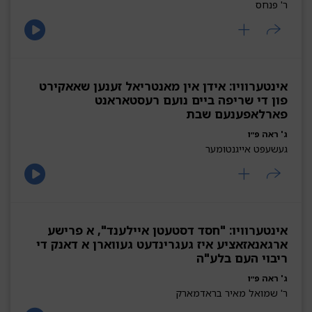
ר' פנחס
אינטערוויו: אידן אין מאנטריאל זענען שאאקירט
פון די שריפה ביים נועם רעסטאראנט
פארלאפענעם שבת
ג' ראה פ״ו
געשעפט אייגנטומער
אינטערוויו: "חסד דסטעטן איילענד", א פרישע
ארגאנאזאציע איז געגרינדעט געווארן א דאנק די
ריבוי העם בלע"ה
ג' ראה פ״ו
ר' שמואל מאיר בראדמארק