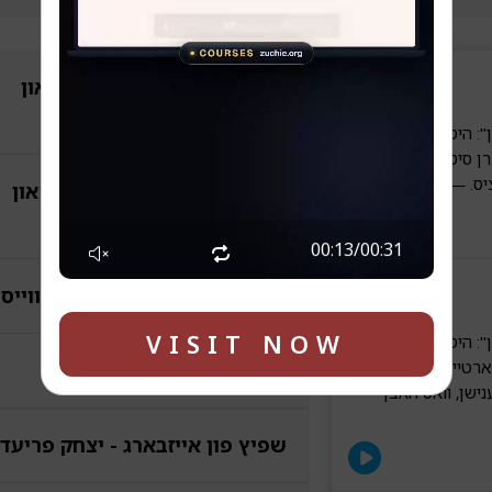
תשעה באב לייוו פראגראם און
ארכיוו תשפ"ו
ן": היטלער ווערט
ערן סיסטעמאטיזירט;
ציס. — דריטער טייל
לוסטיג און לופטיג - הערשל און
וועלוול
00:14
/
00:31
טשיקאווע ברעקלעך - יושע ווייס
VISIT NOW
ן": היטלער
טיי", וואס ער
זאכליך - יואל פעלזן
ישן, וואס האבן
שפיץ פון אייזבארג - יצחק פריעד