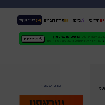
ווידעא
נגינה
תורה רובריק
 לייוו מוזיק
זעהט אלעס
מעס