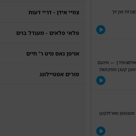
וצרות און זיך
צוויי אידן - דריי דעות
פלאי פלאים - מענדל בוים
אויפן גאס מיט ר' חיים
ויסצופירן. — אינעם
ומען קעגן מפיבושת
פורים אפטיילונג
 מענטשן פארזינקען