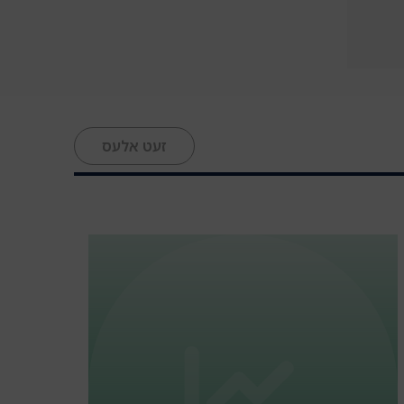
זעט אלעס