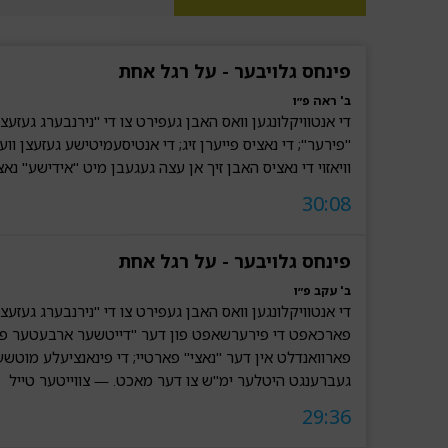
פינחס גלויבער - על רגל אחת
ב' ראה פ״ו
די אנטוויקלונגען וואס האבן געפירט צו די "נירנבערג געזעצ
"פירער"; די נאציס פייערן זיג; די אנטיסעמיטישע געזעצן וו
וויאזוי די נאציס האבן זיך אן עצה געגעבן מיט "אידישע" נא
30:08
פינחס גלויבער - על רגל אחת
ב' עקב פ״ו
די אנטוויקלונגען וואס האבן געפירט צו די "נירנבערג געזעצ
פארכאפט די פירערשאפט פון דער "דייטשער ארבעטער פאר
פארוואנדלט אין דער "נאצי" פארטיי; די פינאנציעלע מוטשענ
געברענגט היטלער ימ"ש צו דער מאכט. — צווייטער טייל
29:36