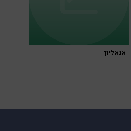
אנאליזן
פארש