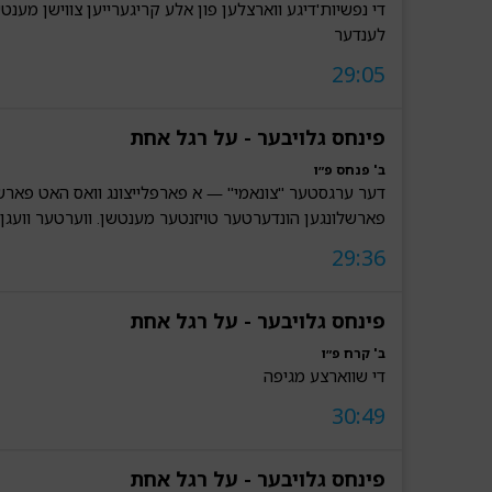
די נפשיות'דיגע ווארצלען פון אלע קריגערייען צווישן מענטש
לענדער
29:05
פינחס גלויבער - על רגל אחת
ב' פנחס פ״ו
דער ערגסטער "צונאמי" — א פארפלייצונג וואס האט פאר
פארשלונגען הונדערטער טויזנטער מענטשן. ווערטער וועגן ו
29:36
פינחס גלויבער - על רגל אחת
ב' קרח פ״ו
די שווארצע מגיפה
30:49
פינחס גלויבער - על רגל אחת