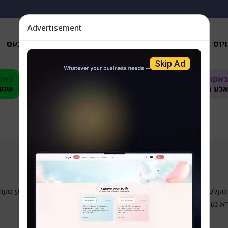
Advertisement
יוס
אנאליזן
פארשידענס
געזונטהייט
ביזנעס
Skip Ad
ף טעלערלעך די לעצטיגע געשעענישן; באהאנדלנדיג די טאג-טעגליכע טע
א נעצן.