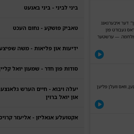
ביני לביני - ביני באנעט
ן": דער איבערגאנג
טאביק פושקע - נחום העכט
אס געבורט פון
-מלחמה. — ערשטער
ידיעות און פליאות - משה שפיצע
סודות פון חדר - שמעון יואל קליין
, וואס וועלן פליען
יעלה ויבוא - חיים הערש גלאנצער
און יואל ברוין
אקטועלע אנאליזן - אליעזר קרויס