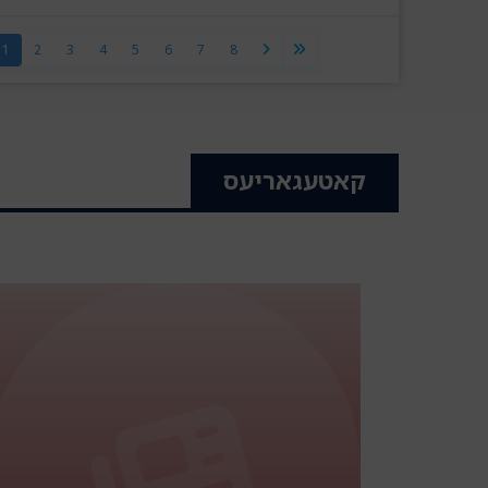
1
2
3
4
5
6
7
8
קאטעגאריעס