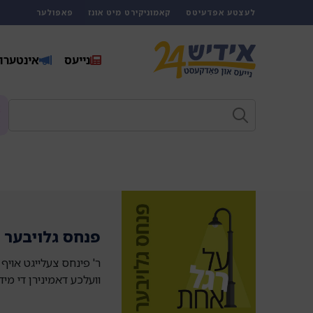
לעצטע אפדעיטס
קאמוניקירט מיט אונז
פאפולער
נייעס
אינטערוו
פנחס גלויבער
ר' פינחס צעלייגט אוי
וועלכע דאמינירן די מידי