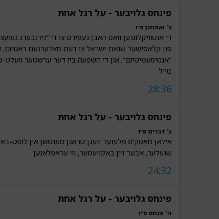
פינחס גלויבער - על רגל אחת
ב' ואתחנן פ״ו
די אנטוויקלונגען וואס האבן געפירט צו די "נירנבערג געזעצ
פון קלאסישער שנאת ישראל צו דעם מאדערנעם ראסיזם; ד
"אנטיסעמיטיזם"; און די השפעה ביז דער ערשטער וועלט
טייל
28:36
פינחס גלויבער - על רגל אחת
ב' דברים פ״ו
אילאן מאסק'ס פלענער וועגן טראגן מענטשן אין לופט-באנען
שנעלער, אבער זיין באקוועמער, ווי עראפלאנען
24:32
פינחס גלויבער - על רגל אחת
ה' פנחס פ״ו