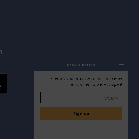
ה
ברוכים הבאים
שרייבט אייך איין צו אונזער אימעיל ליסטע, צו
באקומען אפדעיטס און אלערטס!
Sign up