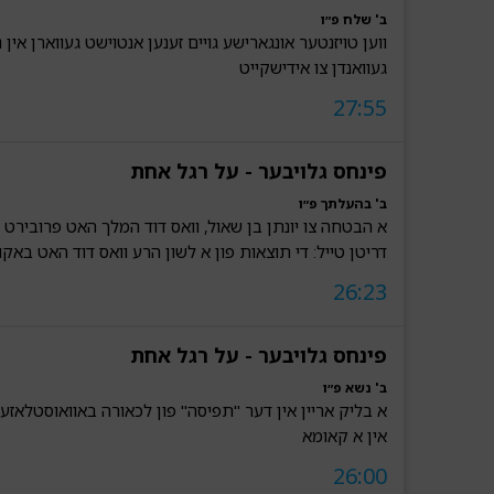
ב' שלח פ״ו
ווען טויזנטער אונגארישע גויים זענען אנטוישט געווארן אין נ
געוואנדן צו אידישקייט
27:55
פינחס גלויבער - על רגל אחת
ב' בהעלתך פ״ו
א הבטחה צו יונתן בן שאול, וואס דוד המלך האט פרובירט א
דריטן טייל: די תוצאות פון א לשון הרע וואס דוד האט באק
26:23
פינחס גלויבער - על רגל אחת
ב' נשא פ״ו
א בליק אריין אין דער "תפיסה" פון לכאורה באוואוסטלאזע
אין א קאומא
26:00