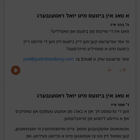
א טאג אין ביזנעס מיט יואל ראטענבערג‎‎‎‎‎
ה' בהר פ״ו
וואס איז די שייכות פון ביזנעס און פאמיליע?
ווי אזוי אנדערשט קען ווען דיין ביזנעס זיין ווען די פירסט דיין
ביזנעס מיט א פאמיליע מיינדסעט?
פאר פראגעס שיק א Email צו:
joel@joelrottenberg.com
א טאג אין ביזנעס מיט יואל ראטענבערג‎‎‎‎‎
ד' אמר פ״ו
ווען די טרעפסט זיך און א בארג פון אפענע טעסקס און טאפיק׳ס
און א גרויסע ליסטע פון פראבלעמען.
אנשטאטס אוועקגעבען אסאך צייט אויסצופיגערן ווי אנצופאנגען,
קען אמאל זיין גוט צו אנפאנגען מיט א פרישע פעידזש, און