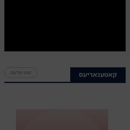
זעט אלעס
קאטעגאריעס