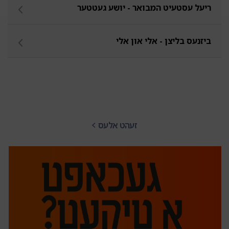
ריעל עסטעיט המבואר - יושע געטטער
ביזנעס בליצן - אלי און אלי
זעהט אלעס