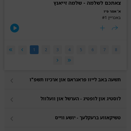
צאתכם לשלמה - שלמה זייאנץ
א' אמר פ״ו
באכריין #1
1
2
3
4
5
6
7
8
תשעה באב לייוו פראגראם און ארכיוו תשפ"ו
לוסטיג און לופטיג - הערשל און וועלוול
טשיקאווע ברעקלעך - יושע ווייס