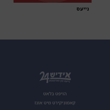
נייעס
א
הויפט בלאט
קאמוניקירט מיט אונז