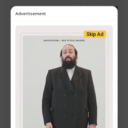
אקטועלע אנאליזן - אליעזר קרויס
Advertisement
תורה קאפ - אברהם יוסף גארדאן
Skip Ad
קול מדע - משה נחום קרויס
פנחס גלויבער
שבת פעקל - וועלוול פעלדמאן
א שמועס מיטן מח - יוסי בראך
גוט-געפרעגט - פנחס גלויבער