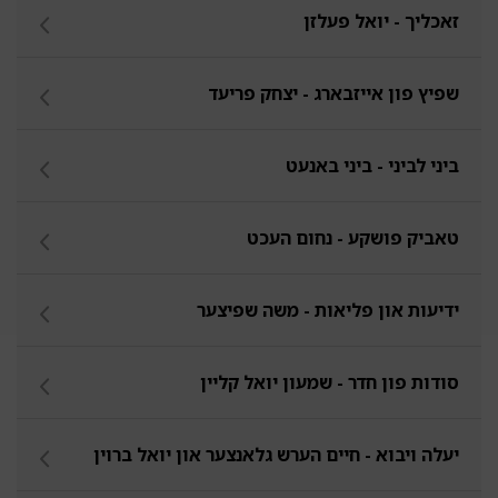
זאכליך - יואל פעלזן
שפיץ פון אייזבארג - יצחק פריעד
ביני לביני - ביני באנעט
טאביק פושקע - נחום העכט
ידיעות און פליאות - משה שפיצער
סודות פון חדר - שמעון יואל קליין
יעלה ויבוא - חיים הערש גלאנצער און יואל ברוין