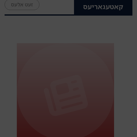
זעט אלעס
קאטעגאריעס