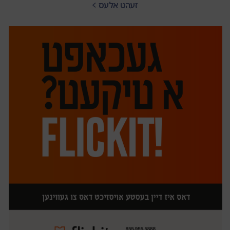
זעהט אלעס