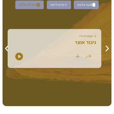
זעט אלעס
פלעיליסט
שפילט אלעס
א' שופטים פ״ו
גיבור אוצר