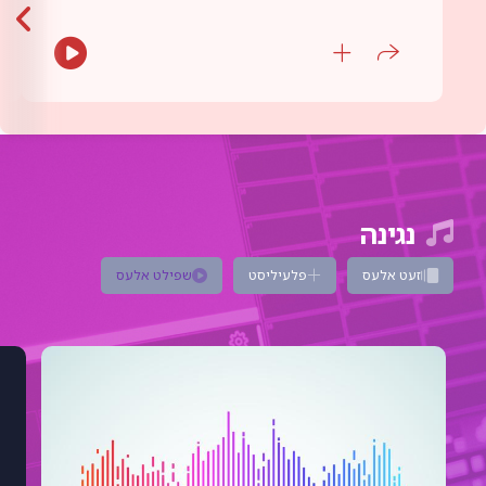
נגינה
זעט אלעס
פלעיליסט
שפילט אלעס