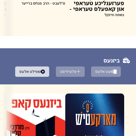
פערזענליכע טעראפי
צוב
מ'לעבט - הרב פנחס ברייער
און קאפעלס טעראפי -
גוט
מיט ר' משה פעדער
נשמה ווינקל
שמעו
ביזנעס
זעט אלעס
פלעיליסט
שפילט אלעס