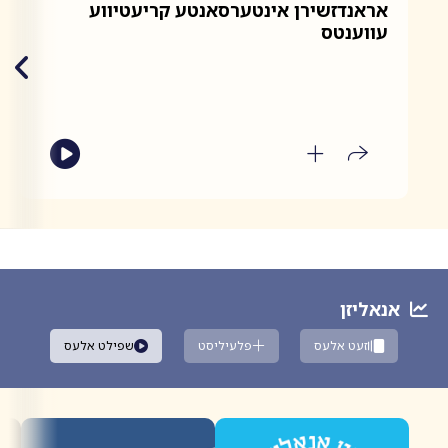
אראנדזשירן אינטערסאנטע קריעטיווע
א
עווענטס
א
א
ק
מ
אנאליזן
זעט אלעס
פלעיליסט
שפילט אלעס