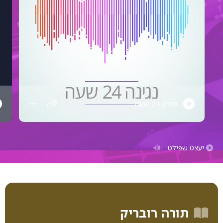
מוזיק 24 שעה
יעצט שפילט:
תורה רובריק