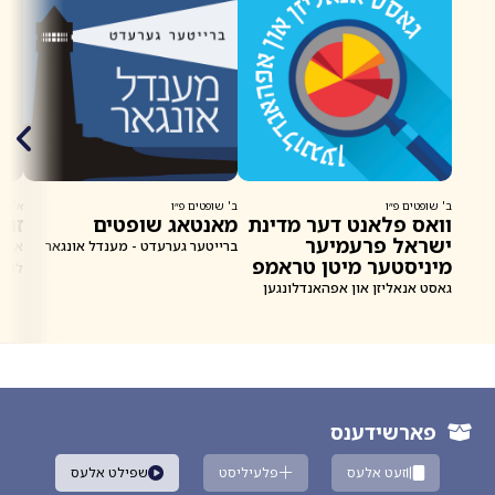
ב' שופטים פ״ו
ב' שופטים פ״ו
א' שו
וואס פלאנט דער מדינת
מאנטאג שופטים
זונ
ישראל פרעמיער
ברייטער גערעדט - מענדל אונגאר
א שפ
מיניסטער מיטן טראמפ
לעבא
שלום פלאן אין עזה
גאסט אנאליזן און אפהאנדלונגען
פארשידענס
זעט אלעס
פלעיליסט
שפילט אלעס