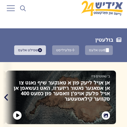
בולעטין
זעט אלעס
פלעיליסט
שפילט אלעס
ב' שופטים פ״ו
ב
אן אויל ליעק פון א טאנקער שיף נאנט צו
פ
אן אמאנער נאטור ריזערוו, האט געשאפן אן
א
אויל פלעק אויפ'ן וואסער פון כמעט 400
ג
סקווער קילאמעטער
פ