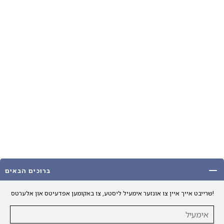
ברוכים הבאים
שרייבט אייך איין צו אונזער אימעיל ליסטע, צו באקומען אפדעיטס און אלערטס!