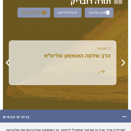
תורה רובריק
זעט אלעס
פלעיליסט
שפילט אלעס
ו' ראה פ״ו
הרב שלמה האפמאן שליט"א
ברוכים הבאים
שרייבט אייך איין צו אונזער אימעיל ליסטע, צו באקומען אפדעיטס און אלערטס!