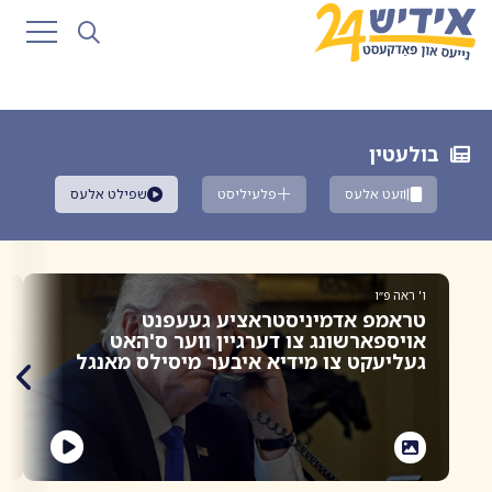
בולעטין
זעט אלעס
פלעיליסט
שפילט אלעס
ו' ראה פ״ו
ו
טראמפ אדמיניסטראציע געעפנט
ק
אויספארשונג צו דערגיין ווער ס'האט
ג
געליעקט צו מידיא איבער מיסילס מאנגל
ה