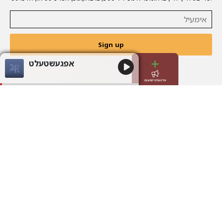
Sign up
אפגעשטעלט
אדווערטייזמענט
הויפט בלאט
קאמוניקירט מיט אונז
לעצטע אפדעיטס