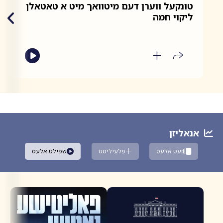
טונקעל ווערן דעם מיטוואך מיט א טאטאלן
פ
ליקוי חמה
אנאליזן
זעט אלעס
פלעיליסט
שפילט אלעס