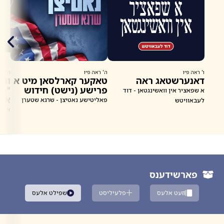
ו' ראה פ״ו
ה' ראה פ״ו
ה' רא
דאנערשטאג ראה
טאקער קארלסאן מיט א
ווא
פרישע (נישט) חידוש
"הע
א שפאציר אין וואשינגטאן - דוד
איב
פאליטישע נאטיצן - שרגא שטערן
לעבאוויטש
ברע
א מש
א ו
ווא
ארי
פארשידענס
זעט אלעס
פלעיליסט
שפילט אלעס