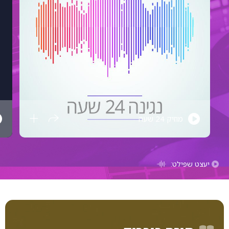
מוזיק 24 שעה
יעצט שפילט: