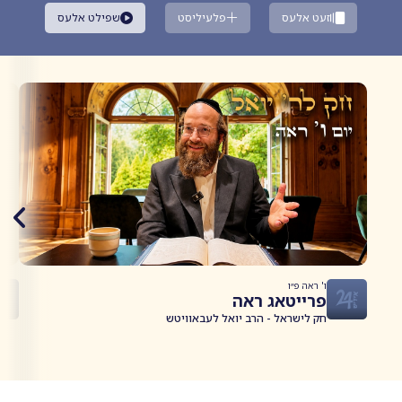
זעט אלעס
פלעיליסט
שפילט אלעס
ו' ראה פ״ו
פרייטאג ראה
חק לישראל - הרב יואל לעבאוויטש