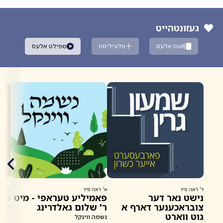
געזונטהייט
זעט אלעס
פלעיליסט
שפילט אלעס
ד' ראה פ״ו
א' ראה פ״ו
מוצ״ש
נישט נאר דער
פאמיליע טעראפי - מיט
מוצ
צובראכענער דארף א
ר' שלום גאלדרינג
מ'לע
גוט ווארט
נשמה ווינקל