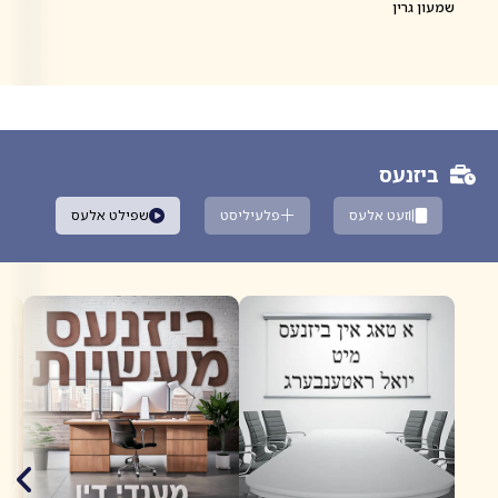
שמעון גרין
ביזנעס
זעט אלעס
פלעיליסט
שפילט אלעס