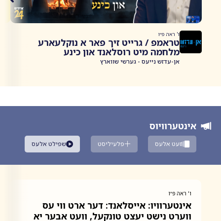
ו' ראה פ״ו
טראמפ / גרייט זיך פאר א נוקלעארע
מלחמה מיט רוסלאנד און כינע
אן-עדזש נייעס - גערשי שווארץ
אינטערוויוס
זעט אלעס
פלעיליסט
שפילט אלעס
ו' ראה פ״ו
ו
אינטערוויו: אייסלאנד: דער ארט ווי עס
א
ווערט נישט יעצט טונקעל, וועט אבער יא
ק