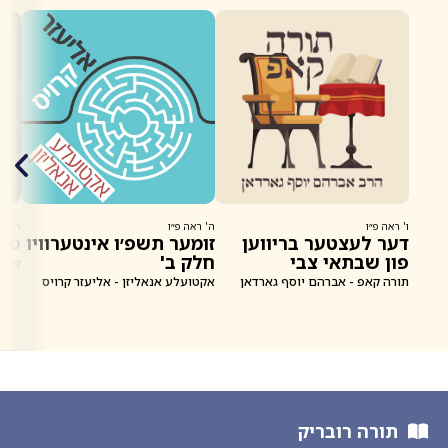
ו' ראה פ״ו
ה' ראה פ״ו
ה' רא
דער לעצטער בריווען
זומער תשפ׳ו אינטערוויו
פר
פון שבתאי צבי
חלק ב'
שבת 
תורה קאפ - אברהם יוסף גארדאן
אקטועלע אנאליזן - אליעזר קרויס
תורה רובריק