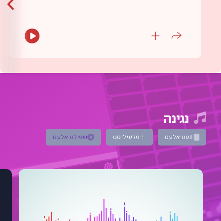
נגינה
זעט אלעס
פלעיליסט
שפילט אלעס