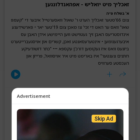
זאכליך מיט יואליש - אפהאנדלונגען
א' בשלח פ״ה
צום 66'סטער זאכליך הערט ר' שאול וואסערטייל איבער די "קעמפ
שאו" וואס ער האט די זכי' צו מאכן צום 19'טער יאר • פארשידענע
אינדוסטריעס האבן זיך געטוישט ווען היימישע אידן האבן עס
איבערגענומען • אינטערעסאנטע זאכן, קשרים און אויסגעברייטערט
ביזנעס וואס איז געקומען דורכ'ן עקספא ••• "כתר דזשודעיקע
חתנים צענטער" איז בארימט מיט איר אויסוואל, פרייזן און
העכסטע סערוויס
Advertisement
זאכליך מיט יואליש - אפהאנדלונגען
א' בא פ״ה
צום זאכליך #65 הערט א שמועס מיט ר' נפתלי "תולי" טעסלער
Skip Ad
איבער די נושא אז אויך 'איינער וואס ארבעט פאר א צווייטן קען
שטארק מצליח זיין' און די וויכטיגקייט פון זיך זעלבסט בויען • וואס
איז א גוטע 'פלאן' פאר סוקסעס אין יעדן הינזיכט, בעזר ה'? • וואס