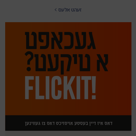
זעהט אלעס