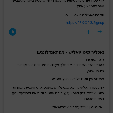
• די פסח און סוכות סעזאנען זענען די שווערסטע צייטן פינאנציעל
פאר היימישע אידן
פא פינאנציעלע קלארקייט:
https://RSK.ORG/Signup
זאכליך מיט יואליש - אפהאנדלונגען
ג' כי תשא פ״ה
העסקן הרב החסיד ר' אלימלך פּאָרגעס מיט וויכטיגע נקודות
איבער געזעץ
פערטע אין וועכנטליכע געזעץ-סעריע
• העסקן ר' אלימלך פּאָרגעס ני"ו שמועסט אויס וויכטיגע נקודות
בנוגע איינהאלטן דאס געזעץ, אלס איינער וואס איז דורכגעגאנגען
דעם סיסטעם
• פארניכטן עווידענס איז אומלעגאל?