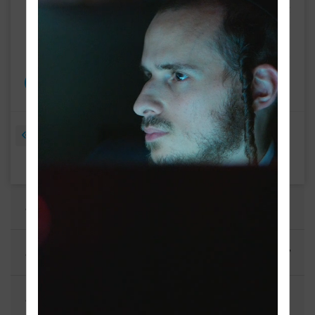
איז די ריכטיגע מהלך און בליק ווען מ'איז אן ארבעטער? • אויך
הערט א באריכט איבער די געלונגענע צאנז-קלויזנבורג עקספא •••
"כתר דזשודעיקע" האט די שענסטע און ברייטסטע אויסוואל פאר
יעדן חתן
1
2
3
4
5
6
7
8
תשעה באב לייוו פראגראם און ארכיוו תשפ"ו
לוסטיג און לופטיג - הערשל און וועלוול
טשיקאווע ברעקלעך - יושע ווייס