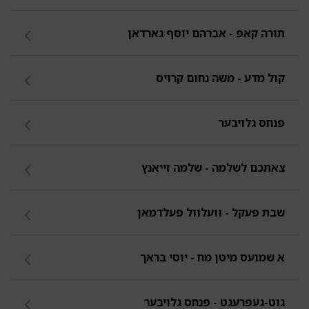
תורה קאפ - אברהם יוסף גארדאן
קול מדע - משה נחום קרויס
פנחס גלויבער
צאתכם לשלמה - שלמה זייאנץ
שבת פעקל - וועלוול פעלדמאן
א שמועס מיטן מח - יוסי בראך
גוט-געפרעגט - פנחס גלויבער