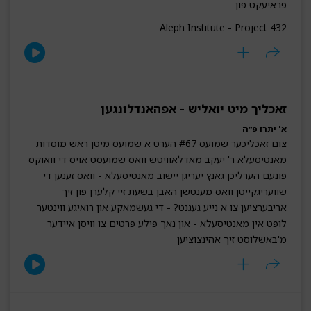
פראיעקט פון:
Aleph Institute - Project 432
זאכליך מיט יואליש - אפהאנדלונגען
א' יתרו פ״ה
צום זאכליכער שמועס #67 הערט א שמועס מיטן ראש מוסדות
מאנטיסעלא ר' יעקב מאדלאוויטש וואס שמועסט אויס די וואוקס
פונעם הערליכן גאנץ יעריגן יישוב מאנטיסעלא - וואס זענען די
שוועריגקייטן וואס מענטשן האבן בשעת זיי קלערן פון זיך
אריבערציען צו א נייע געגנט? - די געשמאקע און רואיגע ווינטער
לופט אין מאנטיסעלא - און נאך פילע פרטים צו וויסן איידער
מ'באשלוסט זיך אהינצוציען