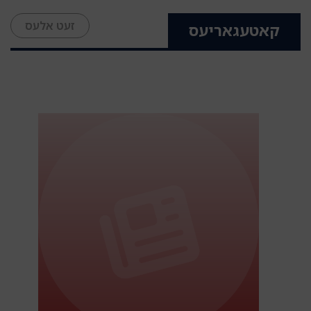
זעט אלעס
קאטעגאריעס