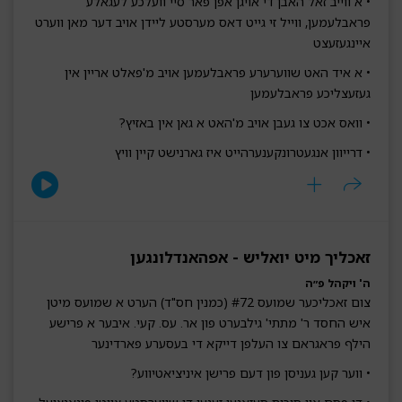
• א ווייב זאל האבן די אויגן אפן פאר סיי וועלכע לעגאלע
פראבלעמען, ווייל זי גייט דאס מערסטע ליידן אויב דער מאן ווערט
איינגעזעצט
• א איד האט שווערערע פראבלעמען אויב מ'פאלט אריין אין
געזעצליכע פראבלעמען
• וואס אכט צו געבן אויב מ'האט א גאן אין באזיץ?
• דרייוון אנגעטרונקענערהייט איז גארנישט קיין וויץ
זאכליך מיט יואליש - אפהאנדלונגען
ה' ויקהל פ״ה
צום זאכליכער שמועס #72 (כמנין חס"ד) הערט א שמועס מיטן
איש החסד ר' מתתי' גילבערט פון אר. עס. קעי. איבער א פרישע
הילף פראגראם צו העלפן דייקא די בעסערע פארדינער
• ווער קען געניסן פון דעם פרישן איניציאטיווע?