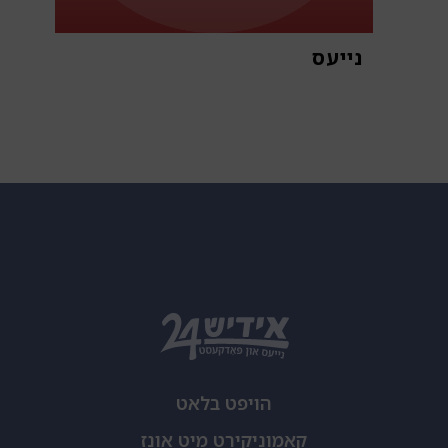
נייעס
א
הויפט בלאט
קאמוניקירט מיט אונז