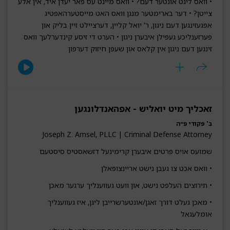
• וואס ליגט אונטער דעם? • וואס מיינט עס פאר יעדן איד, אין אלע
צייטן? • דער בארימטער מנגן וואס האט מייסטערהאפטיג
אפגעזינגען דעם ניגון, ר' יואל קליין, דערציילט זיין בליק און
פערזענליכע געפילן איבערן ניגון • הערט די זיסע קינדערלעך וואס
זינגען דעם ניגון אין קלאס און שעפן חיזוק דערפון
זאכליך מיט יואליש - אפהאנדלונגען
ב' פקודי פ״ה
Joseph Z. Amsel, PLLC | Criminal Defense Attorney
שמועס אויס פרטים איבערן קרימינעל דזשאסטיס סיסטעם
• וואס אכט צו געבן נישט אריינצופאלן
• תירוצים העלפט נישט, און וועט געווענליך ערגער מאכן
• מאכן געלט דורך זאגן/אונטערשרייבן ליגן, איז געווענליך
אומלעגאל