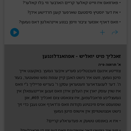
• פארוואס איז ווייט קאלער קריים הארבער ווי בלו קאלער?
• איז דער יוסטיץ סיסטעם שארפער קעגן חרדישע אידן?
• וואס דארף אונזער ציבור וויסן בנוגע איינהאלטן דאס געזעץ?
זאכליך מיט יואליש - אפהאנדלונגען
א' תרומה פ״ה
צווייטע אינעם וועכנטליכע סעריע איבער געזעץ: באקענט אייך
מיטן געזעץ, וועט איר נישט האבן קיין עגמת נפש שפעטער, בעזר
ה'. דער לעגענדארער וועטעראן עסקן ר' בעריש פרייליך נ"י וואס
איז שוין עוסק יארן אין העלפן אידן וואס זענען אריינגעפאלן אין
געזעצליכע פראבלעמען, איז צוגאסט צום זאכליך #69, און
שמועסט אויס וויכטיגע נקודות וואס מ'דארף אכט געבן כדי זיך
נישט אנצושטויסן אין אישוס מיטן געזעץ
• איז א באונסט טשעק א פעדעראלע קריים?
• ווען איר טוישט קאר אישורענס וואס קען זיין די פראבלעם?