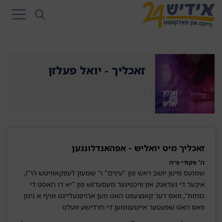
זאכליך - יואל פעלזן
.
זאכליך מיט יואליש - אפהאנדלונגען
ה' פקודי פ״ה
שמועס מיטן יושב ראש פון ''עינים'' ר' שמעון לעפקאוויטש הי''ו,
איבער די געדאנק און וויכטיגער מעסעדזש פון ''יא דו האסט די
כוחות'', וואס דער קאנצעפט האט מען ארויפגעלייגט אויף א ניגון
וואס האט שפעטער איינגענומען די חרדישע וועלט