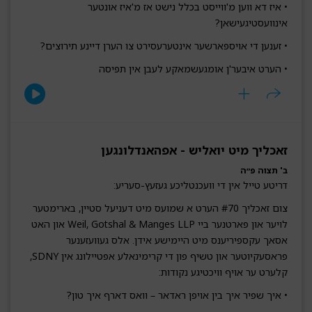
• איז דא ווען מ'ווייסט בכלל נישט אז מ'איז אונטער
אינוועסטיגעישאן?
• זענען די אויספארשער אינטערעסירט צו הערן דיינע תירוצים?
• הערט איבער'ן אומגעשמאקע לעבן אין תפיסה
זאכליך מיט יואליש - אפהאנדלונגען
ב' תצוה פ״ה
דריטע טייל אין די וועכנטליכע געזעץ-סעריע:
צום זאכליך #70 הערט א שמועס מיט דעניעל סטיין, בארימטער
לויער און פארטנער ביי Weil, Gotshal & Manges LLP און האט
אסאך עקספיריענס מיט היימישע אידן. אלס געוועזענער
פראסעקיוטער און טשיף פון די קרימינאלע אפטיילונג אין SDNY,
קלערט ער אויף וויכטיגע נקודות:
• איך שפיר איך בין אויפן ראדאר – וואס דארף איך טון?