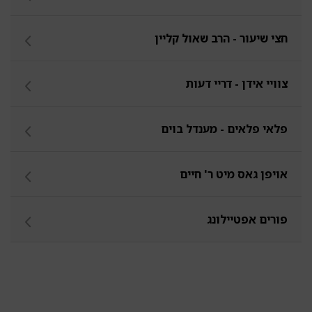
חצי שיעור - הרב שאול קליין
צוויי אידן - דריי דעות
פלאי פלאים - מענדל בוים
אויפן גאס מיט ר' חיים
פורים אפטיילונג