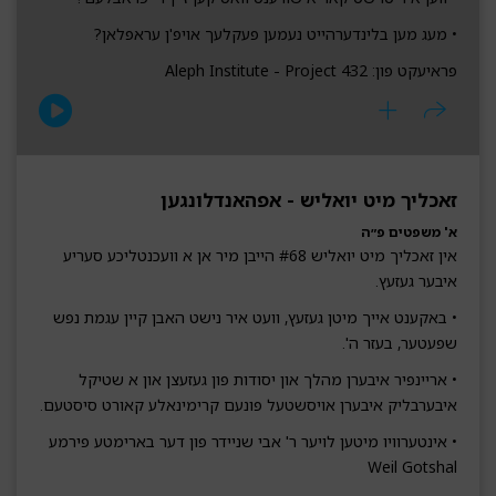
• מעג מען בלינדערהייט נעמען פעקלעך אויפ'ן עראפלאן?
פראיעקט פון: Aleph Institute - Project 432
זאכליך מיט יואליש - אפהאנדלונגען
א' משפטים פ״ה
אין זאכליך מיט יואליש #68 הייבן מיר אן א וועכנטליכע סעריע
איבער געזעץ.
• באקענט אייך מיטן געזעץ, וועט איר נישט האבן קיין עגמת נפש
שפעטער, בעזר ה'.
• אריינפיר איבערן מהלך און יסודות פון געזעצן און א שטיקל
איבערבליק איבערן אויסשטעל פונעם קרימינאלע קאורט סיסטעם.
• אינטערוויו מיטען לויער ר' אבי שניידר פון דער בארימטע פירמע
Weil Gotshal