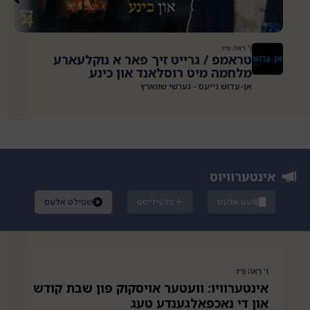
ו' ראה פ״ו
טראמפ / גרייט זיך פאר א נוקלעארע
מלחמה מיט רוסלאנד און כינע
אן-עדזש נייעס - גערשי שווארץ
אינטערוויוס
זעט אלעס
פלעיליסט
שפילט אלעס
ו' ראה פ״ו
ו
אינטערוויו: וועטער אויסקוק פון שבת קודש
א
און די נאכפאלגענדע טעג
ו