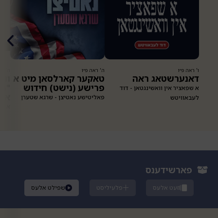
ו' ראה פ״ו
ה' ראה פ״ו
ה' רא
דאנערשטאג ראה
טאקער קארלסאן מיט א
ווא
פרישע (נישט) חידוש
"הע
א שפאציר אין וואשינגטאן - דוד
איב
פאליטישע נאטיצן - שרגא שטערן
לעבאוויטש
ברע
א מש
א ו
ווא
ארי
פארשידענס
זעט אלעס
פלעיליסט
שפילט אלעס