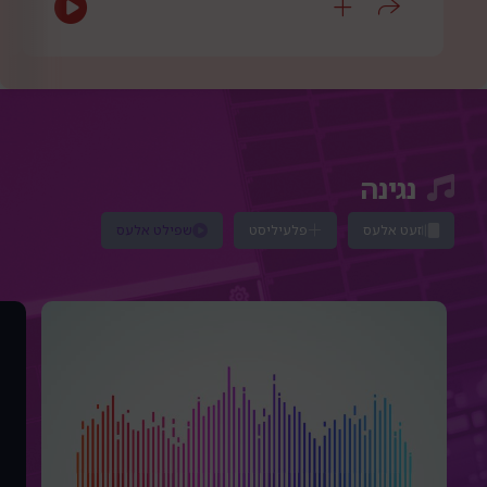
נגינה
זעט אלעס
פלעיליסט
שפילט אלעס