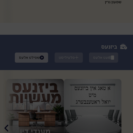
שמעון גרין
ביזנעס
זעט אלעס
פלעיליסט
שפילט אלעס