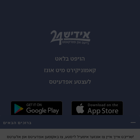
הויפט בלאט
קאמוניקירט מיט אונז
לעצטע אפדעיטס
ברוכים הבאים
שרייבט אייך איין צו אונזער אימעיל ליסטע, צו באקומען אפדעיטס און אלערטס!