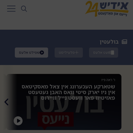
בולעטין
זעט אלעס
פלעיליסט
שפילט אלעס
ו' ראה פ״ו
ו
שטארקע העכערונג אין צאל מאסקיטאס
א
אין ניו יארק סיטי וואס האבן געטעסט
ד
פאזיטיוו פאר וועסט נייל וויירוס
א