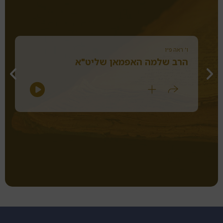
ו' ראה פ״ו
הרב שלמה האפמאן שליט"א