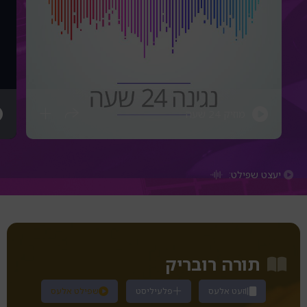
מוזיק 24 שעה
יעצט שפילט:
תורה רובריק
זעט אלעס
פלעיליסט
שפילט אלעס